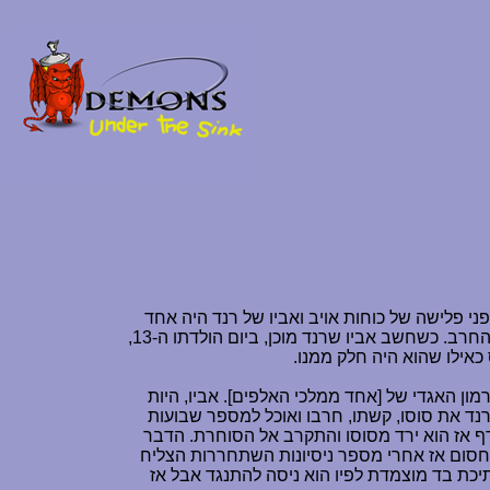
ני פלישה של כוחות אויב ואביו של רנד היה אחד
מהם, בגלל שאביו רצה שבבוא הזמן גם רנד יצטרף אליו כסייר גבול לימד אותו אביו החל מגיל עשר את אומנויות הקשת והחרב. כשחשב אביו שרנד מוכן, ביום הולדתו ה-13,
כאילו שהוא היה חלק ממנו.
ון האגדי של [אחד ממלכי האלפים]. אביו, היות
נד את סוסו, קשתו, חרבו ואוכל למספר שבועות
ף אז הוא ירד מסוסו והתקרב אל הסוחרת. הדבר
יו חסום אז אחרי מספר ניסיונות השתחררות הצליח
יכת בד מוצמדת לפיו הוא ניסה להתנגד אבל אז