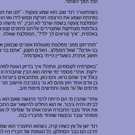
הכל הפך לשחור.
כשהתעורר רנד שוב הוא שמע צעקות - "תנו את הכס
נפתחת ושמע את הרצפה חורקת ממש לידו ואז הוסר 
המפלצת צעקה בשפה שרנד לא הבין, "הי מישהו פה
בגלימות מצחיקות שמצויירים עליהם סימנים קטני
באלפית, "איך קוראים לך ילד?", המפלצת שאלה.
"תתרחקו ממני מפלצות מעוגלות אוזניים שכמוכן 
בני-אדם?" שאל המפלצ.. האדם הקטן, "אתם בני א
חושב אחרת, כשעדיין הייתי באקדמיה".
"באקדמיה לקוסמים, אתה!? איך בדיוק הגעת לפה?..
ירקות. אחרי מספר ימי שיחה הוא הבין שחבורה זו
בגלל איך שהם נראו. והם כאן, מתחבאים ביערות ה
בן אדם אחד חוץ מהם לא גר בסביבה והישוב הכי ק
פרסים של עד מאה וחמישים פיסות זהב.
אחרי שהבין מי הם הייתה לרנד הרגשה שאם הוא באמ
לביתו ויהיה גיבור. אז הוא החליט להישאר עם הח
את אחד מבני החבורה ועינה אותו עד שסיפר לו א
מסוחר עובר ובקשת שאחד מחבריו בנה.
רנד ישן על עץ כשזה קרה, כשהוא התעורר הוא שמ
חרבו הם כבר הסתלקו, כל הגופות של חבריו היו לר