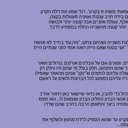
מעתי משהו זז בקרון". רנד שמע את דלת הקרון
בידה חרב ענקית ואוזניה מעוגלות בקצה,
, עגולת אוזניים אבל קטנה יותר ולבושה
 יותר קטנה מהשנייה החלה במפתיע לדבר
ת השנייה ושניהם צחקו, "מה,עוד בחייך לא פגשת
ני בטוח שאם היית רואה אותי לפני שנתיים היית
זוטונים וגם על גובלינים אורקים ,טרולים ושאר
ך שהם התנהגו, חלק בגלל מי שהם היו וחלק רק
ולח עליהם לוחמים ש"ינקו" אותם מהאזור שאפילו
ריז עליהם כמפגע לכל הברונות ולשים על ראשם
 כדי להבין, אז כדאי שיישאר כאן ויחזור אח"כ
אנשי הברון החליט הברון שנמאס לו , הוא תפס
ה ומחיה ביער והתאמן הרבה בחרב שהם שדדו
 נקרע עד שהוא הספיק לרדת מהעץ ולשלוף את
 עתה…