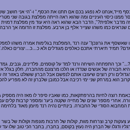
ף מייד,אנחנו לא נפגע בכם אם תתנו את הכסף." ו-"הי אני חושב שש
ממנו כיסוי העיניים ומה שהוא ראה הייתה מפלצת בגובה שני מטרים 
 מדבר אלפית?", הדבר הבא שהוא ראה היא עוד מין מפלצת דמוית אלף
ם שנראים כמו משהו שצייר אלף בן ארבע. מפלצת זו הדומה אך הרבה
או שאשסף את גרונכן!" ענה רנד ,המפלצת בגלימות אמרה משהו למפלצ
דם? תמיד תיארתי אתכם כאלפים מגודלים ולא כ…כ…יצורים כאלה." "א
." וכך התפתחה השיחה ורנד למד על קוסמים, פלדינים, גנבים, גמדים, 
 היא חבורה של אנשים שנדדו או הלכו מרצונם מהחברה, חלק בגלל אי
גדולים ורק רוצים שיעזבו אותם לנפשם אבל הברון ששולט באזור זה ש
רוב הוא במרחק שני ימי רכיבה אבל כמובן שלברון זה לא מפריע להכ
ת רוצה לחיות בהרפתקאות, כמו שאביו סיפר לו מאז היה מספיק גדול
בורה. אחרי מספר שנים של מחייה שקטה ביער ומספר קרבות קלים עם 
ת המחבוא הסודי של החבורה. בינתיים נהיה רנד מיומן מאוד בלחימ
ע צעקות קרב וצרחות מוות, קולות של חרבות מונפות וקולות של בשר
גליו ודגלו של הברון היה נעוץ בקוסם, בחברו, בחבר הכי טוב שלו עד