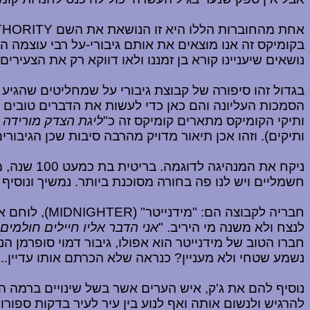
אחת מהחוברות הללו היא זו הנושאת את השם
THORITY
בקומיקס זה אנו מוצאים את אותם גיבורי-על רבי עוצמה המ
נושאים שיעניינו קורא בן זמננו ולאו דווקא רק את הצעירים 
בגדול זהו סיפורה של קבוצת גיבורי על שמחליטים שהגיע 
הסמכות העליונה והם כאן כדי לעשות את הדברים טובים י
ותיקי הקומיקס מתארים קומיקס זה כ"
ליגת הצדק מורידה
ותיקים). וזהו אכן תיאור מדויק מהרבה סיבות שכן הגיבו
ניקח את 
חשמליים ויש לנו פה בחורה מסוכנת ביותר. נמשיך ונוסיף לכך שהיא התגלמות רוח 
חבריה לקבוצה הם: "מידנייטר" (
MIDNIGHTER
), לוחם א
לנצח ולא משנה מי היריב. "
אני הדבר אליו חיילים חולמים
חברו הטוב של מידנייטר הוא אפולו, גיבור דמוי סופרמן ה
נשמע שטחי ולא מעניין? כנראה שלא הכרתם אותו עדיין...
נוסיף להם את ג'ק, איש הערים אשר בשל שינויים ברמה ה
להרגיש ולנשום אותה ואף לנוע בין עיר לעיר בדקות ספו