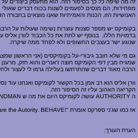
זה מה שיפה כל כך בסיפור הזה. הוא מתעסק ביצורים על א
מפחידות, הם מנסים לפעמים לשנות בכוח דברים שאולי 
האנושיות הזו, הכנות והאמיתיות שאנו מוצאים בחבורה הז
בקומיקס יש מספר סצנות עוצרות נשימה שעולות על הרבה 
בדמויות הללו.
בנוסף יש לתת את כל הכבוד לוורן אליס 
שנוגע ישר בעצבים החשופים ולא לפחד ממה שיקרה.
גם מי שלא חובב גיבורי-על בקומיקסים (אני הראשון שמצ
שמגיח מבין דפי הקומיקס חוצה ז'אנרים והוא חזק, מרענן ו
הרבה מאוד דברים שהתרחשו בעלילה גרמו לי לעצור ולחש
וורן אליס הוא רב אמן בכל הקשור לקומיקס ואנחנו עוד נ
הקריאה האהוב עליו זה הסיפור הזה.
ה
AUTHORITY
עושה לקומיקס היום את מה ש
NDMAN
אז כמו שג'ני ספרקס אומרת "
re the Autority. BEHAVE!
הערת העורך: