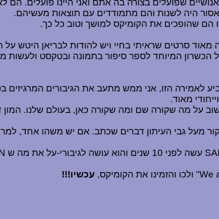
נושיים שפועלים בצורה בה אתם ואני היינו פועלים. הם לא
אסור היה לשנות והם מתמודדים עם תוצאות מעשיהם.
ו הם שהופכים את הקומיקס למושך וטוב כל כך.
מאוד סרטים שראיתי בחיי ויש להודות לבריאן היטש על 
על הכשרון המיוחד לספר סיפור בתמונה ובטקסט ולעשות מה
ביע לאמירה הזו, אני ממש מתעב את הגיבורים המרגיזים 
ייחודי מאוד.
וב על מה שקורה שם ומה שקורה כאן, בעולם שלנו. המון 
סקור מעל גבי העיתון דברים שכתב. אם יש משהו אחד, למרו
SA
עשה לפני 10 שנים והוא עושה לגיבורי-על את מה ש
N
We a
" ולכו והזמינו את הקומיקס,
עכשיו!!!