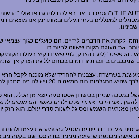
THE AU
("הסמכות" אם בא לכם לתרגם או אולי "הרשות" 
סוגלים למעללים בלתי רגילים ובאותו זמן אנו מוצאים דמוי
שבינינו.
הזמן לקחת את הדברים לידיים. הם פועלים כגוף עצמאי שא
ותר, את העולם מקום ששווה לחיות בו.
 את הכפפות
" (ליגת הצדק, למי שאינו בקיא בעולם הקומיקס
רים שמככבים בחוברת זו דומים בכוחם לליגת הצדק אך שונ
המנהיגה לדוגמה. בריטית בת כמעט 100 שנה, מעשנת בשרשרת, עצבנית להחריד 
המאה ה-20 ויש לנו פה מתכון למשהו מאוד מיוחד.
פל במסכה שניחן בכישרון אסטרטגיה יוצא מן הכלל, הוא פ
 להפוך, אני הדבר אותו רואים ילדים כאשר הם מנסים לדמי
נטען מאנרגית השמש ומסוגל לשנות סדרי עולם. הוא חזק יות
גנטית שערכו בו חייזרים מסוגל להטמיע את עצמו ולהתחב
רות. אישה מכונפת שהגיעה ממנזר בודהיסטי שם בקעה מבי