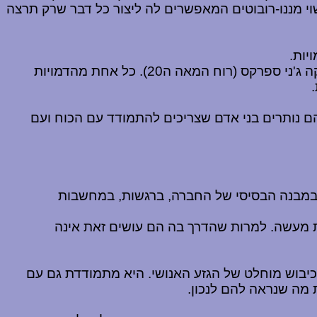
 מננו-רובוטים המאפשרים לה ליצור כל דבר שרק תרצה
יות.
מערכת היחסים המיוחדת בין מידנייטר לאפולו, בעיית הסמים בה היה שרוי הדוקטור, הכאב והאחריות הרבה שמחזיקה ג'ני ספרקס (רוח המאה ה20). כל אחת מהדמויות
 הם נותרים בני אדם שצריכים להתמודד עם הכוח ועם
ות במבנה הבסיסי של החברה, ברגשות, במחשבות
ת מעשה. למרות שהדרך בה הם עושים זאת אינה
כיבוש מוחלט של הגזע האנושי. היא מתמודדת גם עם
 מה שנראה להם לנכון.