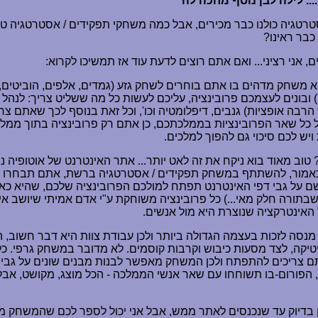
.. לילה לבן נוסף מחכה לה*
טגיה כולנו כבר מכירים, אבל כמה משחקי תפקידים / אסטרטגיה טוב
כבר ראינו?
ים, אני רציני... ואם אתם רוצים לדעת עוד אז תמשיכו לקרוא:
א משחק מדהים בו אתם בוחרים לשחק גזע (גמדים, אלפים, הוביטים, 
') ובונים לעצמכם פרובינציה, עליכם לעשות כל מה ששליט צריך: לנהל 
הרבה אופציות) גנבים, דיפלומטיה וכו', וכל זאת בנוסף לכך שאתם צר
 ויש לכם סיכוי גם להפוך למלכים.
טוב מאוד בוא ניקח את זה לאט יותר... אתר האינטרנט של אוטופיה נו
אמור, להשתתף במשחק תפקידים / אסטרטגיה ברשת, אתם תבחרו גז
ם על גבי דפי האינטרנט תפתח למולכם הפרובינציה שלכם, שהיא כא
תורה חלק מאי...) כל פרובינציה משוחקת ע"י אדם אמיתי שיושב אי
 האינטרקציה שנוצרת היא מול אנשים.
נסה לזכות בעצמה הגדולה ביותר ולכן עבודת צוות היא דבר חשוב,
יקה, לצד מסעות כיבוש וקרבות קוסמים. לא מדובר במשחק גרפי. כל
תם צריכים להתפתח ולכן המשחק מאפשר לבנות מבנים שונים על גבי
הפורום-בו תשוחחו עם שאר אנשי הממלכה - הכל מוצג, מקושט, אבל
 בדיוק עד שנכנסים לאתר ממש, אבל אני יכול לספר לכם שהמשחק מ