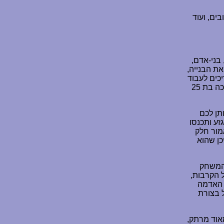
ים, ועוד
בני-אדם,
את הבנייה,
יכים לעבוד
בשיתוף של כל שאר הפרובינציות בממלכתכם, כן אתם רק פרובינציה בתוך ממלכה בת 25
תן לכם
ע ותכנסו
מור חלק
כן שהוא
 המשחק
 הקרבות,
 האדמה
 בצורת
אוד מרתק,