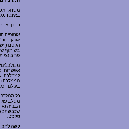
המרצחים..
משחקי אסטר
באינטרנט, 
כן, כן, אנש
אוטופיה הו
אורקים וכו
הקסם (ויש 
פרובינציות
מבולבלים? 
אפשרות, כ
לממלכה וש
מממלכה (שב
בעולם, וכל
כל ממלכה מ
משלב פוליט
הבנייה (א
שכבשתם), 
טקסט.
קשה להבין