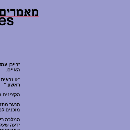
*רייבן עמ
האיים.
"זו נראית
ראשון."
הקצינים ה
הנער מתנש
מוכנים ל
המלכה ריי
ידעה שעלי