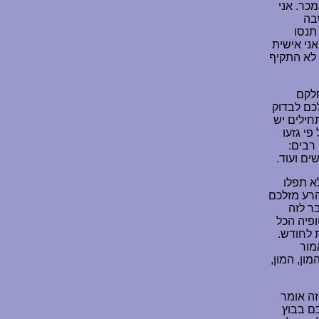
מכר. אני
בה
תנסו
אני אישית
 לא התקיף
חלקם
לכם לבדוק
חילים יש
י גזעו
רבים:
ים ועוד.
א תפלו
הרע מזלכם
ר לזה
 אוטופיה הכל
ום אחד באוטופיה, 24 שעות שוות לחודש.
מור
ון, המון,
זה אומר
ם בבוץ