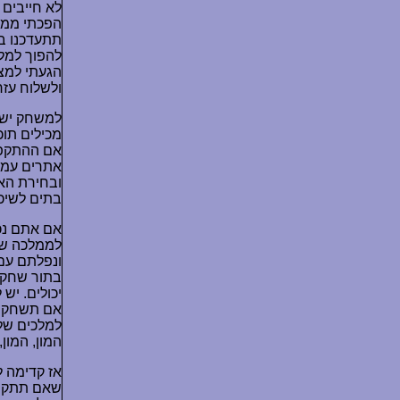
לא חייבים 
הפכתי ממז
תתעדכנו במ
להפוך למלכ
הגעתי למצ
ולשלוח עזר
למשחק יש מ
מכילים תוכ
אם ההתקפה 
אתרים עמוס
ובחירת האס
בתים לשיכו
אם אתם נכ
לממלכה של 
ונפלתם עם 
אם תשחקו ב
למלכים של
המון, המון,
אז קדימה ל
שאם תתקיפ