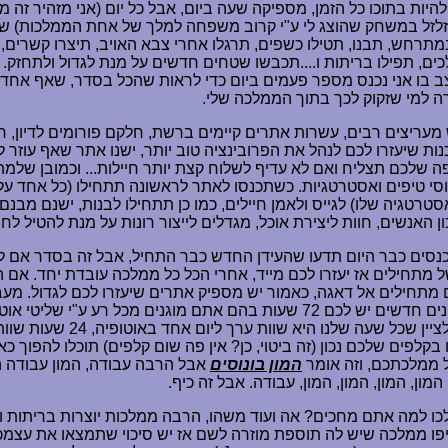
להיות בתוכו כל הזמן, מספיקה שעה ביום, אבל כל יום (אני מזהיר זה מ
לזל במשחק שהוצג לי ע"י קרוב משפחה למלך של אחת הממלכות) ש
תרחש, תבנו, תטילו כשפים, תרגלו אחרי צבא האויב, תיצרו קשרים, 
ים, תפילו בריתות ו....תכבשו שטחים חדשים על מנת לגדול ולתחזק. 
ב בו אני נכנס מספר פעמים ביום כדי לראות שהכל בסדר, שאף אחד
ה למי שזקוק לכך בתוך הממלכה שלי.
עריצים רבים, עשרות אתרים קיימים ברשת, חלקם פורומים לדיון, 
נות שיעזרו לכם לנהל את הפרובינציה טוב יותר, ישנו אתר שאף עוזר 
שלכם תצליח ואם לא עדיף לשלוח קצת יותר חיילות... וכמובן שלמת
י טיפים ואסטרטגיות. כשתכנסו לאתר לראשונה תתחילו (כל אחד על פ
טרטגיה שלו) לגייס ולאמן חיילים, כמו כן תתחילו לבנות, ישנם מבנם 
ן האנשים, חוות ליצירת אוכל, מגדלים לייצור רונות על מנת להטיל לחש
נסים כבר היום תדעו שהעידן החדש כבר התחיל, אבל זה בסדר אם ל
מתחילים אז יעזרו לכם מייד, אחרי הכל כל ממלכה עובדת יחד. אם 
מתחילים אל דאגה, כאמור יש מספיק אתרים שיעזרו לכם לגדול. מעב
בתור שחקנים חדשים יש לכם 72 שעות בהם אתם מוגנים מכל רע ע"י שליטי
יכולים. יש לציין שכל שעה שלנו היא שוות ערך לי
קלפים שלכם נכון (זה ביטוי, כן? אין פה שום קלפים) תוכלו להפוך כא
 ממלכתכם, וזה אומר
המון בונוסים
אבל הרבה עבודה, המון עבודה המ
 המון, המון, המון, המון, עבודה. אבל זה כיף.
כו למה אתם מחכים? אה ועוד משהו, הרבה ממלכות יוצרות בריתות ו
ו ממלכה שיש לה תוספת מוזרה לשם אז יש סיכוי שתמצאו את עצמכ