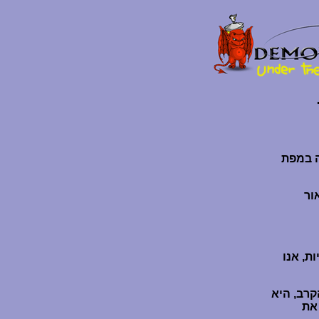
ה במפת
ור
ת, אנו
קרב, היא
את