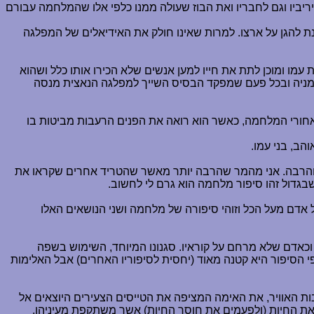
ריביו וגם לחבריו ואת הבוז שעולה ממנו כלפי אלו שהמלחמה עבורם
מטוסו האדום ולזנק אל השמיים על מנת להגן על ארצו. למרות שאינו חולק את האידיאלים של המפלגה
מו ומוכן לתת את חייו למען אנשים שלא הכירו אותו כלל ושהוא
גרמניה ובכל פעם שמפקד הבסיס השייך למפלגה הנאצית מנסה
מאחורי המלחמה, כאשר הוא רואה את הפנים הרעבות מביטות בו
הב, בני עמו.
וב והרבה. אני מהמר שהרבה יותר מאשר שהטריד אחרים שקראו את
שבגדול זהו סיפור מלחמה הוא גרם לי לחשוב.
 אדם מעל הכל וזוהי סיפורה של מלחמה ושני הנושאים האלו
 וכאדם שלא מרחם על קוראיו. סגנונו המיוחד, השימוש בשפה
י הסיפור היא קטנה מאוד (יחסית לסיפוריו האחרים) אבל האלימות
ות האוויר, את האימה המציפה את הטייסים הצעירים היוצאים אל
ת החיות (ולפעמים את חוסר החיות) אשר משתקפת מעיניהן.