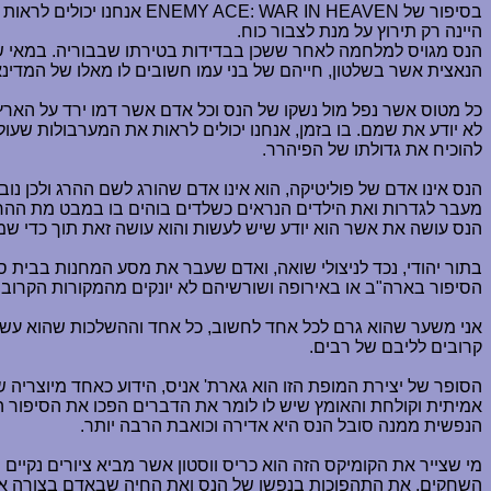
בסיפור של
ENEMY ACE: WAR IN HEAVEN
אנחנו יכולים לראות
היינה רק תירוץ על מנת לצבור כוח.
הנאצית אשר בשלטון, חייהם של בני עמו חשובים לו מאלו של המדינא
כל מטוס אשר נפל מול נשקו של הנס וכל אדם אשר דמו ירד על הארץ
לא יודע את שמם. בו בזמן, אנחנו יכולים לראות את המערבולות ש
להוכיח את גדולתו של הפיהרר.
הנס אינו אדם של פוליטיקה, הוא אינו אדם שהורג לשם ההרג ולכן 
מעבר לגדרות ואת הילדים הנראים כשלדים בוהים בו במבט מת ההח
הנס עושה את אשר הוא יודע שיש לעשות והוא עושה זאת תוך כדי שמי
בתור יהודי, נכד לניצולי שואה, ואדם שעבר את מסע המחנות בבית 
הסיפור בארה"ב או באירופה ושורשיהם לא יונקים מהמקורות הקרובים
אני משער שהוא גרם לכל אחד לחשוב, כל אחד וההשלכות שהוא עשה ו
קרובים לליבם של רבים.
הסופר של יצירת המופת הזו הוא גארת' אניס, הידוע כאחד מיוצרי
אמיתית וקולחת והאומץ שיש לו לומר את הדברים הפכו את הסיפור ה
הנפשית ממנה סובל הנס היא אדירה וכואבת הרבה יותר.
מי שצייר את הקומיקס הזה הוא כריס ווסטון אשר מביא ציורים נקיי
השחקים, את התהפוכות בנפשו של הנס ואת החיה שבאדם בצורה אמי