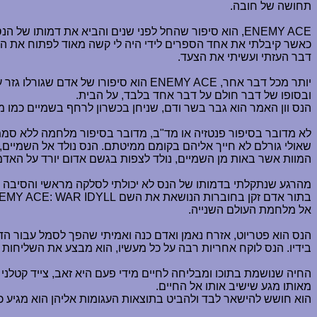
תחושה של חובה.
ENEMY ACE
, הוא סיפור שהחל לפני שנים והביא את דמותו של הנס
כאשר קיבלתי את אחד הספרים לידי היה לי קשה מאוד לפתוח את הספר
דבר העזתי ועשיתי את הצעד.
יותר מכל דבר אחר,
ENEMY ACE
הוא סיפורו של אדם שגורלו גזר 
ובסופו של דבר חולם על דבר אחד בלבד, על הבית.
הנס וון האמר הוא גבר בשר ודם, שניחן בכשרון לרחף בשמיים כמו מ
לא מדובר בסיפור פנטזיה או מד"ב, מדובר בסיפור מלחמה ללא סממ
שאולי גורלם לא חייך אליהם בקומם ממיטתם. הנס נולד אל השמיים, הו
המוות אשר באות מן השמיים, נולד לצפות בגשם אדום יורד על האדמה 
מהרגע שנתקלתי בדמותו של הנס לא יכולתי לסלקה מראשי והסיבה ל
בתור אדם זקן בחוברות הנושאת את השם
EMY ACE: WAR IDYLL
אל מלחמת העולם השנייה.
הנס הוא פטריוט, אזרח נאמן ואדם כנה ואמיתי שהפך לסמל עבור הד
בידיו. הנס לוקח אחריות רבה על כל מעשיו, הוא מבצע את השליחות
החיה שנושמת בתוכו ומבליחה לחיים מידי פעם היא זאב, צייד קטלני 
מאותו מגע שישיב אותו אל החיים.
הוא חושש להישאר לבד ולהביט בתוצאות העגומות אליהן הוא מגיע כא