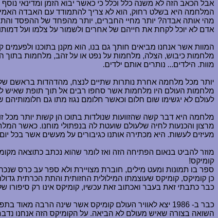
אבל הכאב הזה לא משנה כלל וכלל כי כאשר יבוא הזמן ומדינאי נוסף 
המלחמה היא בשלט רחוק, הוא לא צריך להתמודד עם האבדה האמי
מהי אותה אבדה? יותר מחיי החברים, יותר מהפחד של ההפסד והתוצ
אדם לא יוכל לקחת את חייהם של אחרים ולשמור על צלמו ועל דמותו.
המוות אשר אנחנו מביאים חותך גם בנו, הוא מקנן בתוכנו ולפעמים
מלחמות כיבוש, הצלה, מלחמות על נפט או על זהב, מלחמות בתוך המד
מוות. הילדים... נותרים אותם ילדים.
יותר מכל מלחמה אחרת נותרות שתיים לנצח, מהדהדות בראשם של אל
מלחמות העולם היו מלחמות אשר סחפו רבים אל תוך תופת שאיש לא
לעולם לא יגשימו שום חלום וכאשר חלומם נגוז מתו גם חלומותיהם ש
מלחמה היא דבר קשה שהזוועות שנולדות בתוכו הן קשות יותר מכל זו
מרצון והכנעות לחיה שלעולם שועטת לה בנפתולי מוחנו. כאשר המל
מעיזים לעשות. היא מכתירה אותנו כגיבורים על מעשים אשר בכל יום א
מוזר להביט בנאום הפתיחה הזה ואז לומר שהוא נכתב כתוצאה מקומי
קומיקס!
ספר בו תמונות ומעט מילים, חוברת מצויירת ולא ספר עב כרס שנכתב 
כן קומיקס, קומיקס שעוצמתו המילולית החזותית והתת הכרתית גדול
כבר כתבתי זאת בעבר ואכתוב זאת עכשיו, קומיקס אינו רק סיפורו של
כבר ב- 1986 יצא לאוויר העולם קומיקס אשר שינה הרבה מאוד בתפיסה של מהו קומיקס. קומיקס זה הפך לאחד הסמלים של התעשייה, הוא נשא את השם
השואה בצורה שאיש מעולם לא הביאה. על הקומיקס הזה אנחנו נדבר