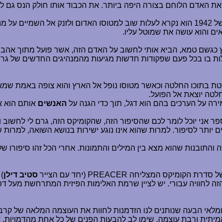
 את האדם הלוחם בצורה היפה ביותר. את הכבוד אותו חולק הנס גם לי
הנס מגויס למלחמה לאחר ששכן בבדידות בטירתו שבבוריה. במאי של 1942 הוא נקרא לעלות שוב ל
ים והוא עושה את שמוטל עליו.
 כגשם טמא, הביא אותי לחשוב על האדם הזה, אשר פועל מתוך אהבת ע
עולות בו בכל פעם שפקודות חדשות מגיעות מהמנהיגים החדשים של 
נובטת בתוכו החלטה וכאשר מטוסו נופל אל הארץ והוא צופה באמת ש
לטה יוצאת אל הפועל.
רה על הערכים בהם הוא דגל, תוך כדי הגנה על
האנשים
אותם הוא או
ספר אני יוכל לומר לכם שהסיפור הזה, שהקומיקס הזה, גרם לי לחש
 יותר לסיפור. למרות שהוא אינו נוגע ישירות בנושא השואה, למרות 
התובנות שהוא מצא בין המילים והתמונות. אחרי הכל זהו סיפורו של
ה של סדרת הקומיקס המצליחה
PREACER
(יחד עם הצייר
סטיב דילן
)
זה לחוויה עבורי. יש לציין שרמת האלימות הפיזית המתרחשת מעל דפ
ם ומלאי הבעה שנותנים לנו הזדמנות לחוות את העוצמה המלאה של קרב
תית ורבת עוצמה. שימו לב להבעות הפנים של כל אחת מהדמויות, א