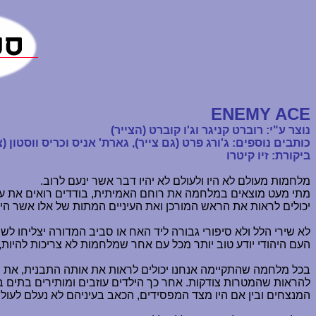
ENEMY ACE
נוצר ע"י: רוברט קניגר וג'ו קוברט (הצייר)
כותבים נוספים: ג'ורג פרט (גם צייר), גארת' אניס וכריס ווסטון (צ
ביקורת: זיו קיטרו
מלחמות מעולם לא היו ולעולם לא יהיו דבר אשר ינעם לרוב.
מתי מעט מוצאים במלחמה את רוחם האמיתית, בודדים רואים את עצמ
יכולים לראות את הראש המורכן ואת העיניים המתות של אלו אשר היו
לא שירי הלל ולא סיפורי גבורה ליד האח או סביב המדורה יצליחו ל
העם היהודי יודע טוב יותר מכל עם אחר שמלחמות לא צריכות להיות
בכל מלחמה שהתקיימה אנחנו יכולים לראות את אותה התבנית, את הח
להראות שהמטרות צודקות. אחר כך הילדים עוזבים ומותירים בתים ב
המנצחים ובין אם היו מצד המפסידים, הכאב בעיניהם לא נעלם לעולם