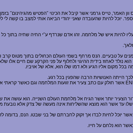
 וון האמר, טייס גרמני אשר קיבל את הכינוי "הפטיש מהגיהינום" בז
. יוכל להיות שהעובדה שאני יהודי הביאה אותי למצב בו קשה לי לקר
עליו להיות איש של מלחמה. זהו אדם שנרדף ע"י החיה שחיה בתוך כל 
לאך.
נים על טבעיים. הנס מרחף בשמי העולם הכחולים בתוך מטוס קרב וכ
א נולד לאחוז בידית ההיגוי ולחלוף על פני הקרקע שם חיים אלו שלא 
בכל מקום אליו הגיע ולא דמו שלו הוא, אלא של אויביו.
כך הייתה האנושיות הרבה שהפגין בכל רגע.
EN
אשר חולק עם כתב צעיר את זוועות המלחמה וגם כאשר קראתי 
ור הצעיר יותר אשר הגיח אל מלחמת העולם השנייה. הוא עושה את ש
 שלו עד אשר הוא מוצא שהשליחות אינה מעשה של צדק אלא נובעת מת
אשר יוכל לחיות לבדו אך זקוק לחברתם של בני שבטו. הנס, בדומה לז
שר הוא נלחם על חייו.