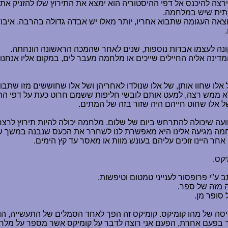
ירצה להיכנס אל דפי ההיסטוריה הוא ימצא את התירוץ שלו להזניק את
תית שיש במלחמה.
אה העגומה שתבוא אחריו, יותר מאלו יש אבדה גדולה בהרבה. איבוד
 קונה לעצמו אבדות נוספות, שנים לאחר שהמכה הראשונה הונחתה.
ינה אליה החיילים שייכים או מלחמה מעבר לים, במקום אליו אנחנו ל
ו שחוו אותן, של אלו שנולדו לאחריהן ושל אלו שחוששים מזו שתבו
 ממש רצה, למעט אותם לובשי חליפות ששמם חרוט כעת על דפי ההי
ל אלו שחוט חייהם היה שזור בזה של המתים.
ועה שיכולה להתרחש ביום של שלום. מלחמה יכולה להיות תירוץ לרצח
חמה מגיעה אלינו היא מאפשרת לנו לשחרר את הכעס שנבנה במשך שני
חר היינו זוכים עליהם בעונש מוות או מאסר עד קץ הימים.
קס.
ע"י פרופסור לענייני טמטום וטיפשות.
ה מזה של ספר.
 סופר מן.
 בפעם אחרת, הפעם אני רוצה לדבר על קומיקס אשר מספר על מלחמה