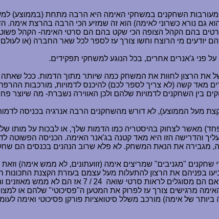
 מעורבות השחקנים במשחקי האימה היא הרבה מתחת (בממוצע) למ
 גם נורא כשרוני לאימה) הוא זה שמזיע הכי הרבה בהרצת אימה. ה
טים בהם הקהל הצופה הכי שקט בהם הם סרטי האימה- הקהל פשוט עס
ם יודעים מי הרוצח וחשו צורך עז לספר לכל שאר החברה (או לעולם ה
על פני ג'אנרים אחרים, בכל הנוגע למשחקי תפקידים.
ל את הרצון לחוות את המשחק כמה שיותר מתוך הדמות. ככל שאתה ש
ם מאד קשה (לא צריך לספר לכם) להיכנס לדמויות, מורכבות ההרפ
ם בין השחקנים לדמויות שלהם ולכן האווירה נשברת- מה שיוצר פחות
קצת מעל הממוצע), לא דורש מהשחקנים הרבה אנרגיה בכניסה לדמו
 פחד) מאשר לצחוק בהיסטריה כמו הדמות שלך, או לבכות על מותו ש
ליך והדרישה הזו היא מאד קטנה בג'אנר האימה. הכניסה הפשוטה לדמ
, מגבירה את הנאת המשחק. לא פלא שרוב הנהנים בכנסים הם שחקנ
די שחקנים "מגניבים" שמריצים אימה (זוועתונים, לא ממש אימה) וזא
עו בפניהם את הרצון להתעלות מעל עצמם בעזרת הקצנת התכונות ה"פ
אם הם מסוגלים לראות סרטי שואה
24 / 7 אז הם לא ממש מאוזנ
האימה מרגישים צורך עז לפרוק את המטען ה"פסיכוטי" שלהם או למ
כה ביותר של אימה) מורכב משלל סיטואציות פורקן פסיכוטי ואימה לע