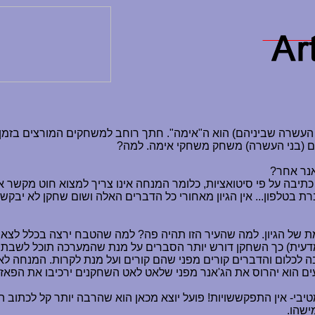
 העשרה שביניהם) הוא ה"אימה". חתך רוחב למשחקים המורצים בזמן
ם (בני העשרה) משחק משחקי אימה. למה?
אנר אחר?
כתיבה על פי סיטואציות, כלומר המנחה אינו צריך למצוא חוט מקשר
 בטלפון... אין הגיון מאחורי כל הדברים האלה ושום שחקן לא יבקש 
ת של הגיון. למה שהעיר הזו תהיה פה? למה שהטבח ירצה בכלל לצא
דעית) כך השחקן דורש יותר הסברים על מנת שהמערכה תוכל לשבת לו 
בה לכלום והדברים קורים מפני שהם קורים ועל מנת לקרות. המנחה לא
ים הוא יהרוס את הג'אנר מפני שלאט לאט השחקנים ירכיבו את הפא
טיבי- אין התפקששויות! פועל יוצא מכאן הוא שהרבה יותר קל לכתוב
ישהו.