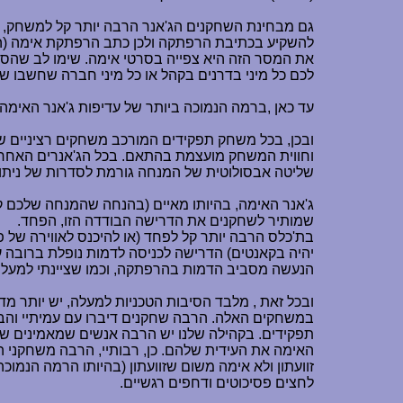
גם מבחינת השחקנים הג'אנר הרבה יותר קל למשחק,
להשקיע בכתיבת הרפתקה ולכן כתב הרפתקת אימה (הוא
את המסר הזה היא צפייה בסרטי אימה. שימו לב שהסר
לכם כל מיני בדרנים בקהל או כל מיני חברה שחשבו שה
עד כאן ,ברמה הנמוכה ביותר של עדיפות ג'אנר האימה 
ובכן, בכל משחק תפקידים המורכב משחקים רציניים ש
וחווית המשחק מועצמת בהתאם. בכל הג'אנרים האחרי
שליטה אבסולוטית של המנחה גורמת לסדרות של ניתוקי
ג'אנר האימה, בהיותו מאיים (בהנחה שהמנחה שלכם 
שמותיר לשחקנים את הדרישה הבודדה הזו, הפחד.
בת'כלס הרבה יותר קל לפחד (או להיכנס לאווירה של
יהיה בקאנטים) הדרישה לכניסה לדמות נופלת ברובה ע
הנעשה מסביב הדמות בהרפתקה, וכמו שציינתי למעלה
ובכל זאת , מלבד הסיבות הטכניות למעלה, יש יותר מ
במשחקים האלה. הרבה שחקנים דיברו עם עמיתיי והבי
תפקידים. בקהילה שלנו יש הרבה אנשים שמאמינים ש
האימה את העידית שלהם. כן, רבותיי, הרבה משחקני 
זוועתון ולא אימה משום שזוועתון (בהיותו הרמה הנמו
לחצים פסיכוטים ודחפים רגשיים.