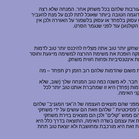
עורבות שלהם בכל משחק אחר. המנחה שלא רצה
דוגמה הטובה ביותר שאוכל לתת לכם על מנת להעביר
וק בלפחד או עסוק בלשמור על האווירה ולכן אין
קולנוע) עוד לפני שנגמר הסרט.
חקן יותר טוב אתה מצליח להיכנס יותר טוב לדמות
תקה הופכת את משימת ההרצה למשימה מייגעת וחוסר
 אינטנסיביות ופחות חווית משחק.
ת משום שהדמות שלהם רוב הזמן רק תפחד – מה
ל חבר. לא משנה כמה טוב המנחה שלך (שוב, שלא
ות (פחד) היא זו שמחברת אותנו טוב יותר לכל
י האימה.
ת מפני שהם מוצאים העצמה של ה"אני המגניב" שלהם
סיכוטיות " שלהם וזאת הם עושים על ידי משחקי
ים והם ממש "קולים" ולכן הם מוצאים בזירת משחקי
צות את עצמם בשדה האימה, התוצאה בדרך כלל היא
ומת זאת היא מורכבת ומחושבת ולא יוצאת טוב תחת