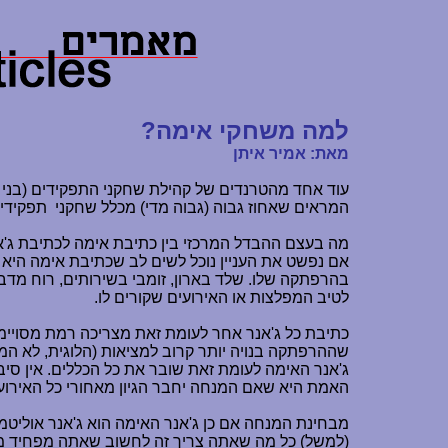
למה משחקי אימה?
מאת: אמיר איתן
עוד אחד מהטרנדים של קהילת שחקני התפקידים (בני
המראים שאחוז גבוה (גבוה מדי) מכלל שחקני
תפקידי
מה בעצם ההבדל המרכזי בין כתיבת אימה לכתיבת ג'
אם נפשט את העניין נוכל לשים לב שכתיבת אימה היא 
בהרפתקה שלו. שלד בארון, זומבי בשירותים, רוח מדברת
לטיב המפלצות או האירועים שקורים לו.
כתיבת כל ג'אנר אחר לעומת זאת מצריכה רמת מסויימ
שההרפתקה בנויה יותר קרוב למציאות (הלוגית, לא המ
ג'אנר האימה לעומת זאת שובר את כל הכללים. אין סי
האמת היא שאם המנחה יחבר הגיון מאחורי כל האירוע
מבחינת המנחה אם כן ג'אנר האימה הוא ג'אנר אוליטמ
(למשל) כל מה שאתה צריך זה לחשוב שאתה מפחיד מ