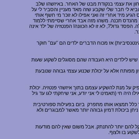
בחון את עצמי בנקודת מבט של האחר. באיזשהו שלב
ביא לי חבר שלי שקבע שזה מאד מעניין והסביר לי על
יע מיד אחרי זה ואני אפילו לא זוכר מי חשף אותי
 ולכן החלטתי שאני רוצה להיות מהנדס תכנה. משהו מזה אבד אחרי שסיימתי ללמוד
 הפסד גדול?, לא זו לא הכוונה! הפנטזיה של ילד אינה
ר.
הם נחשף למיליון דברים בתהליך ההתבגרות (שנמשך גם אחרי גיל 50, אבל בפחות אינטנסיביות) אז מכוח הדברים ילדים הם "עם" חוקר
יון שיש לילדים היא העבודה שהם מסוגלים לשקוע שעות
 מפותח אלא על יכולת שכנוע עצמי גבוהה שנובעת
ספיק על מנת להשקיע עצמם בתוך איזשהי פנטזיה. יכולת
יה חי (תאמינו לי אני יודע, אני שיחקתי לגו עד גיל
רך כלל תמצאו אותו מתפרק
ביום בפעילות ספורטיבית
יחן ביכולת דמיון גבוהה יותר מאשר למבוגרים ולא
 קל להם יותר להתנתק. אבל משום שאין להם מודעות
קוע בו ולצוף.