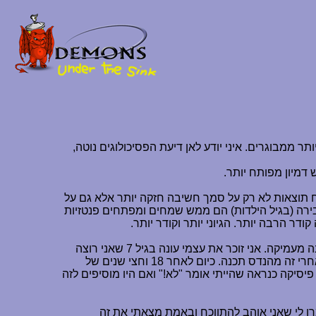
 ממבוגרים. איני יודע לאן דיעת הפסיכולוגים נוטה,
 דמיון מפותח יותר.
תח תוצאות לא רק על סמך חשיבה חזקה יותר אלא גם על
 בירה (בגיל הילדות) הם ממש שמחים ומפתחים פנטזיות
ר הרבה יותר. הגיוני יותר וקודר יותר.
אם נשאל ילד בין 7 בערך "מה אתה רוצה להיות שתהיה גדול?" נקבל תשובות תמימות מאד שלאו דווקא נשלפות לאחר חשיבה מעמיקה. אני זוכר את עצמי עונה בגיל 7 שאני רוצה
להיות עורך-דין. בגיל מאוחר יותר נתתי את התשובה "רואה חשבון", באיזשהו שלב חשבתי שאני רוצה להיות מהנדס אזרחי, אחרי זה מהנדס תכנה. כיום לאחר 18 וחצי שנים של
ם העניין שאותו אני אוהב. אם היו שואלים אותי בגיל 7 אם אני רוצה ללמוד פיסיקה כנראה שהייתי אומר "לא!" ואם היו מוסיפים לזה
ו לי שאני אוהב להתווכח ובאמת מצאתי את זה