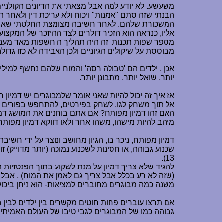
משעשע. לא יודע למה אבל מצאתי את הדיונים הקולניים
הבנתי שזה סתם "אמנות" ויכוח ולא עריכת דין ולאחר ה
המשכורת שלהם. לאחר חשיבה מצומצת החלטתי שאני רוצה
מספר שפות תכנות. זה היה תהליך היחשפות מאד מעניין 
מבוססת על שיקולים הגיוניים ולכן האבידה לא כזו גדו
יותר, שואל יותר, מתבונן יותר.
אז איך זה יכול להיות שאני אומר שלמבוגרים יש דמיון
אל תוך משחק לגו, לשחק בפירטים, להתחפש בפורים במשך 
האם זהו דמיון מפותח? אם אתם בוחנים את המושג דמי
מיהב להיות מישהו, משהו אחר ולאו דווקא דמיון מפותח
דמיון מפותח, ניכר בו, הגיון מחושב ונוצר על ידי חשי
שכנוע גבוהה, או חסינות לשכנוע נמוכה (יותר מדוייק) 
13).
להגיד שלא צריך דמיון על מנת לשקוע בתוך הפנטזיות ה
(שזה לא רע בכלל אבל צריך גם לאמן את המוח) , אבל י
משנה כמה מבוגרים מחוברים למציאות- הוא ניחן ביכול
אם תרצו עוברים פחות חוטים מקשרים בין ילדים לבין 
גבוהה כמו של המבוגרים לגבי טיבו של העולם האמיתי 