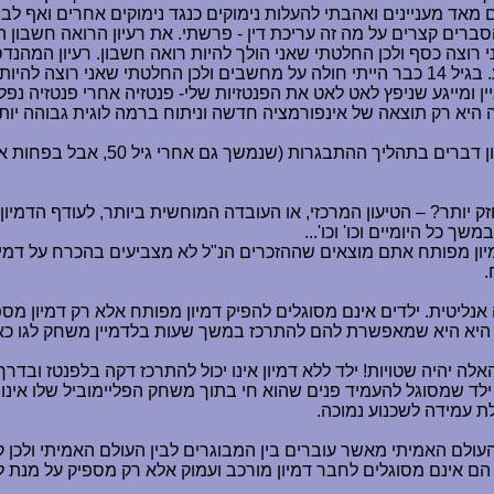
 מאד מעניינים ואהבתי להעלות נימוקים כנגד נימוקים אחרים ואף ל
סברים קצרים על מה זה עריכת דין - פרשתי. את רעיון הרואה חשבון ה
 כסף ולכן החלטתי שאני הולך להיות רואה חשבון. רעיון המהנדס הג
אליו, כנראה הוא הזכיר דולרים לצד ההיזכר של המקצוע. בגיל 14 כבר הייתי חולה על מחשבים
ומייגע שניפץ לאט לאט את הפנטזיות שלי- פנטזיה אחרי פנטזיה נפלה.
לה היא רק תוצאה של אינפורמציה חדשה וניתוח ברמה לוגית גבוהה יות
אכן , ילדים הם 'טבולה רסה' והמוח של
 חזק יותר? – הטיעון המרכזי, או העובדה המוחשית ביותר, לעודף הדמ
כל היומיים וכו' וכו'...
ון מפותח אתם מוצאים שההזכרים הנ"ל לא מצביעים בהכרח על דמיון
.
בה אנליטית. ילדים אינם מסוגלים להפיק דמיון מפותח אלא רק דמיון מ
זו היא היא שמאפשרת להם להתרכז במשך שעות בלדמיין משחק לגו כאילו ה
אלה יהיה שטויות! ילד ללא דמיון אינו יכול להתרכז דקה בלפנטז ובד
לד שמסוגל להעמיד פנים שהוא חי בתוך משחק הפליימוביל שלו אינו נ
ת עמידה לשכנוע נמוכה.
העולם האמיתי מאשר עוברים בין המבוגרים לבין העולם האמיתי ולכן
הם אינם מסוגלים לחבר דמיון מורכב ועמוק אלא רק מספיק על מנת לש