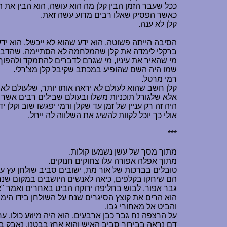
ככל שעבר הזמן הבין קלן מה הוא עושה, הוא הבין את 
כאשר הפסיק שאלו רבים מדוע עשה זאת.
קלן לא ענה.
הסיבה הייתה פשוטה, הוא ידע שהוא לא ייכשל, הוא ידע
ברקלי לימדה את קלן שהמלחמה לא הסתיימה, שהדברי
מי שהאיר את עיניו, מי שגרם לדברים להתמקד ולהפוך 
שמו היה השם שהופיע במכתב שקיבל קלן מצ'רלי.
רמי מרטל.
קלן חשב שהוא לעולם לא יראה אותו יותר, שלעולם לא
אלא שלגורל תוכניות משלו ובעולם שבילים רבים אשר 
היה זה רק עניין של זמן עד שקלן ורמי יפגשו שוב וקלן
אולי כך יוכל לקוות להשיג את השלווה לה ייחל.
***
מתוך מסך של עשן נשמעו קולות.
מתוך אפלה אפורה עלו צחוקים חנוקים.
טובלים בברכות של אור מת, ישובים סביב שולחן עץ עג
הם שיחקו בקלפים, כיאה לאנשים היושבים במקום שנרא
גבר אפור, לבוש בחליפה ירוקה הביט באחרים ואמר "א
הוא הרים את קוצץ הסיגרים שנח על השולחן בידו הימ
והביט אל מאחורי גבו.
על הרצפה נח גבר כבן ארבעים, הוא היה מיוזע כולו, ע
דם נראה בבירור סביב האיש והוא אחז בבטנו, נאבק ב