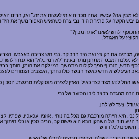
 לא מבין אה? עכשיו, אתה מכריח אותי לעשות את זה." ואז, הרים האי
ם יבש הקשה על פתיחת היד. נבי צרח כשהאיש האפור משך את היד וה
תכופף ולחש לאוזנו "אתה מבין?"
 הקוצץ על האגודל.
מטה, מכתים את הקוצץ ואת היד הדביקה. נבי חש צריבה באצבעו, הצ
לא נעלם והמבט המתחנן נותר בעיניו "לא רמי...לא" הוא גנח חלושות.
ף חדש, הזרזיף הפך לקילוח מתמשך. רמי לקח את הזמן, חותך בבשר
כאב הגיע לשיא חדש כאשר הבשר כולו נחתך, העצבים הצמודים לעצם נ
וראשו החל לנוע מצד לצד כאילו האזין ליצירה מוסיקלית מרגשת. הס
 נורה מהגדם בקצב ליבו הסוער של נבי.
גודל וצעד לשולחן.
ן.
י. היא הייתה מורכבת גם מכל בהונותיו, אוזניו, עפעפיו, שפתיו, קצ
גיע תורו של השחקן הבא הוא פשוט קם, הרים סכין או כלי חיתוך אח
 חשופים לכל דורש.
הישובים סביב השולחן שהפכו חרשים לסבלו של האיש.