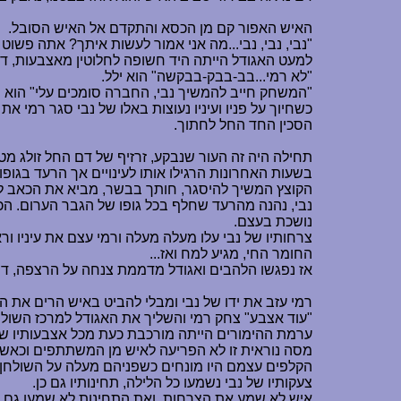
האיש האפור קם מן הכסא והתקדם אל האיש הסובל.
"נבי, נבי, נבי...מה אני אמור לעשות איתך? אתה פשוט
למעט האגודל הייתה היד חשופה לחלוטין מאצבעות, ד
"לא רמי...בב-בבק-בבקשה" הוא ילל.
"המשחק חייב להמשיך נבי, החברה סומכים עלי" הוא ה
כשחיוך על פניו ועיניו נעוצות באלו של נבי סגר רמי את
הסכין החד החל לחתוך.
תחילה היה זה העור שנבקע, זרזיף של דם החל זולג 
בשעות האחרונות הרגילו אותו לעינויים אך הרעד בגופו 
הקוצץ המשיך להיסגר, חותך בבשר, מביא את הכאב לס
נבי, נהנה מהרעד שחלף בכל גופו של הגבר הערום. ה
נושכת בעצם.
צרחותיו של נבי עלו מעלה מעלה ורמי עצם את עיניו 
החומר החי, מגיע למח ואז...
אז נפגשו הלהבים ואגודל מדממת צנחה על הרצפה, דם
רמי עזב את ידו של נבי ומבלי להביט באיש הרים את הא
"עוד אצבע" צחק רמי והשליך את האגודל למרכז השולח
ערמת ההימורים הייתה מורכבת כעת מכל אצבעותיו של נב
מסה נוראית זו לא הפריעה לאיש מן המשתתפים וכאשר ה
הקלפים עצמם היו מונחים כשפניהם מעלה על השולחן,
צעקותיו של נבי נשמעו כל הלילה, תחינותיו גם כן.
איש לא שמע את הצרחות, ואת התחינות לא שמעו גם 