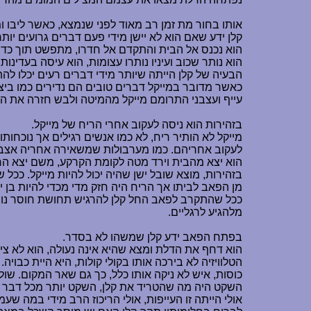
אותו בחור מת זמן רב מאוד לפני שנמצא, כאשר ליבו ומו
קלן ידע שאם הוא לא יישן מידי פעם דברים גרועים יות
הוא נכנס אל הבית והתקדם אל חדרו, מתפשט תוך כדי ה
הוא נותר שכוב ועיניו נותרו עצומות, הוא עיסה בעדינות
הבעיה של קלן הייתה שיותר מידי דברים רעים יכלו לה
כאשר מדובר במייקל דברים טובים הם נדירים כמו ביצי
עייף ועצבני התרומם מייקל מהמיטה ולבש חזרה את החו
בזהירות הוא ניסה לעקוב אחרי הריח של מייקל.
מייקל לא הותיר ריח, לא כמו אנשים רגילים אך נוכחו
לעקוב אחריהם. כמו מערבולות שמשאירה אחריה אצבע
הוא יצא מהבית וירד מטה לקומת הקרקע, משם יצא החוצ
בזהירות, מוצא שובל ישן שהיה יכול להיות מייקל. ככל 
מן הפאב לביתו אך הריח היה חזק מדי מכדי להיות בן 
ככל שהתקרב לפאב החל קלן להרגיש תחושת חוסר נוחו
מלהגיע לרגליים.
בפתח הפאב ידע קלן שמשהו לא בסדר.
הוא דחף את הדלת ומצא שהיא אינה נעולה, הוא לא צ
הטלוויזיה לא בירכה אותו בקולי קולות, היא היית כבו
כוסות, איש לא ניקה אותו כלל, כך גם שאר המקום. שולח
השקט היה מה שהטריד את קלן, השקט יותר מכל דבר 
אולי הייתה זו העייפות, אולי הריכוז הרב מידי במה 