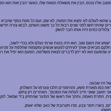
המצב אליו נכנס, הבין את משאלת המוות שלו. כאשר הבין זאת הוא ה
 שהוא לעולם לא ימצא את המוות, לא שם, ועם כל מוות נוסף שהביא ל
ם שהתרחשו לפני שנים רבות כל כך פשוט השתנו, לבשו צורה חדשה,
צלולים כמים היה אותו חבר לנשק.
 ישמע את השם שוב. הוא היה בטוח שרמי נעלם ולא בכדי לשוב.
חלקם מביאים אותך לעיתים לפגוש אנשים ומקומות שחלפת על פניהם 
 ידע שהפעם הוא לא ייתן לדברים לצאת משליטה, הפעם הוא יפיל את רמי
ול היו שבעה.
ה כמו מאורת פשע, וההימורים הלכו ונערמו על השולחן.
ני חושב שאני חייב לעלות את הסכום". האחרים רק צחקו.
נית, חסרת האמה, וחתך את ראשו של הסיגר שהחזיק ביד שמאל. לוקח
רום, בשרו חסר צבע, פניו תערובת של כאב שלא יאומן.
משהו.