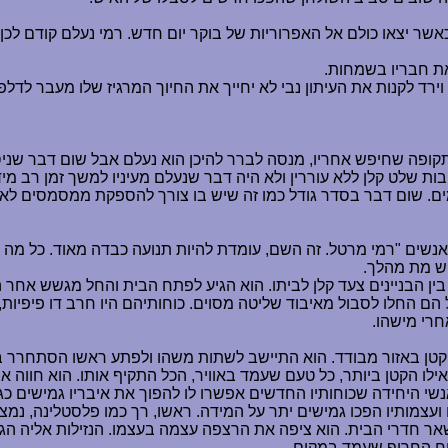
 יצאו כולם אל האפרוריות של בוקר יום חדש. רמי נעלם קודם לכן 
את חבריו בשמחות.
וירד לקנות את העיתון נבי לא יחייך את החיוך המרגיז שלו מעבר לדלפ
תקופה שחיפש אחריו, מנסה לברר להיכן הוא נעלם אבל שום דבר שניס
ות שלט קלן ללא עוררין ולא היה דבר שנעלם מעיניו למשך זמן רב מידי.
. שום דבר בסדר גודל כמו זה שיש בו צורך להספקת ממסמסים לא יכ
שים "רמי מרטל. זה השם, עומדת להיות תנועה כבדה מאוד. כל מה ש
ש מת מהלך.
 הבניינים צעד קלן לביתו. הוא הגיע לפתח הבית והחל מגשש אחר המ
 הם החלו לסבול מאיבוד שליטה מסוים. כוחותיהם היו חרב דו פיפיות
חרי מישהו.
 קטן באזור מבודד. הוא התיישב לשתות משהו ולפתע ראשו הסתחרר ב
ואילו הקטן ביותר, כל טעם שעמד באוויר, הכל התקיף אותו. הוא חווה 
י היחידה שכוחותיו החדשים אפשרו לו להפוך את איבריו גמישים כגו
 ועצמותיו הפכו גמישים יתר על המידה. ראשו, רך כמו פלסטלינה, נמ
ו בשאר חדרי הבית. הוא ציפה את הרצפה עצמה בעצמו. הנזילות אליה 
ח החריף שעמד במקום.