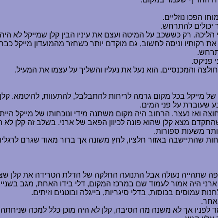
חו הפכו נוזליים.
ר יכולים להתרחש.
ליכה. רק כששכב על המיטה ועצם את עיניו הבין קלן שמייקל לא היה
 את רקותיו וניסה לחשוב, גם מוקדם יותר כשחזר מהמועדון מייקל כבר ל
תרחש.
 פניקס.
לצה והמכנסיים. הוא נעל את נעליו והשליך על עצמו את המעיל.
תו של מייקל בכל מקום גרמה לריחות להתבלבל, להתעוות, להיטמא. קל
 שעוברת על פני המים.
ה ואז נעצר. הרחוב היה מקום משתנה מידי ונוכחותו של מייקל הייתה
שהתקדם מצא קלן שהוא פונה לכיוון הפאב של ארני. בשלב זה קלן לא הי
יותר משעות ספורות.
ת שהתיישבה באזור חלציו, לחץ משונה אך ברור מאוד שגרם לרגליו 
יפה שתהייה נעולה אבל התנועה החלקה של הדלת הטרידה את קלן שצע
יה. ארני היה אמור לעמוד שם במרכז המקום, דלי בידו האחת, מגב בשני
נות עמוסים בכוסות, בדלי סיגריות, בייגלה ובוטנים וזיתים.
אחר.
שעמד לפניו אך לא משנה מה הסיבה, קלן לא היה מוכן כלל למכה שניחת