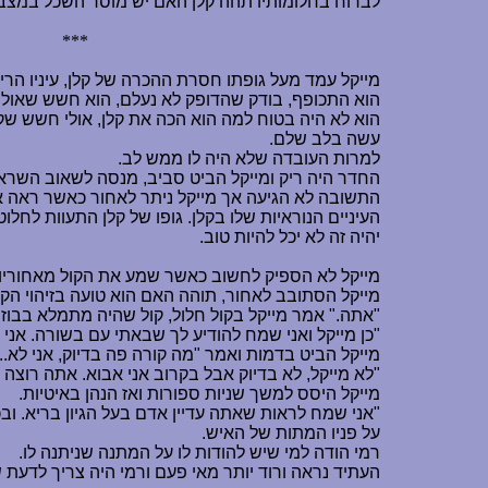
לברוח בחלומותיו תהה קלן האם יש מוסר השכל במצב א
***
מייקל עמד מעל גופתו חסרת ההכרה של קלן, עיניו הרי
הוא התכופף, בודק שהדופק לא נעלם, הוא חשש שאולי פ
הוא לא היה בטוח למה הוא הכה את קלן, אולי חשש שק
עשה בלב שלם.
למרות העובדה שלא היה לו ממש לב.
החדר היה ריק ומייקל הביט סביב, מנסה לשאוב השראה
התשובה לא הגיעה אך מייקל ניתר לאחור כאשר ראה את
העיניים הנוראיות שלו בקלן. גופו של קלן התעוות לחלוט
יהיה זה לא יכל להיות טוב.
מייקל לא הספיק לחשוב כאשר שמע את הקול מאחוריו "
מייקל הסתובב לאחור, תוהה האם הוא טועה בזיהוי הקו
"אתה." אמר מייקל בקול חלול, קול שהיה מתמלא בבוז ל
"כן מייקל ואני שמח להודיע לך שבאתי עם בשורה. אני 
מייקל הביט בדמות ואמר "מה קורה פה בדיוק, אני לא...
"לא מייקל, לא בדיוק אבל בקרוב אני אבוא. אתה רוצה
מייקל היסס למשך שניות ספורות ואז הנהן באיטיות.
"אני שמח לראות שאתה עדיין אדם בעל הגיון בריא. ובכ
על פניו המתות של האיש.
רמי הודה למי שיש להודות לו על המתנה שניתנה לו.
העתיד נראה ורוד יותר מאי פעם ורמי היה צריך לדעת שכ