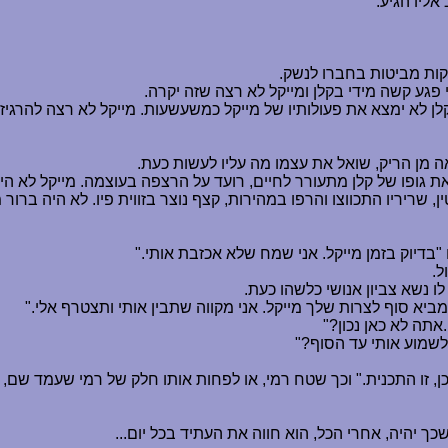
ליו הגיע.
קות מביטות בחברו לנשק.
גע קשה מידי בקלן ומייקל לא רצה שזה יקרה.
לן לא ימצא את פעולותיו של מייקל כמשעשעות. מייקל לא רצה להרגיז
 מן הריק, שואל את עצמו מה עליו לעשות כעת.
 גופו של קלן מתעורר לחיים, רועד על הרצפה בעוצמה. מייקל לא ה
ין, שריריו התכווצו והרפו במהירות, קצף נוצר בזווית פיו. לא היה בר
בדיוק בזמן מייקל. אני שמח שלא אכזבת אותי."
ל.
ו נשא צביון אנושי כלשהו כעת.
מביא סוף לצרות שלך מייקל. אני מקווה שתבין אותי ותצטרף אלי."
אתה לא כאן נכון?"
 לשמוע אותי עד הסוף?"
ן, זו התכנית." וכך שטח רמי, או לפחות אותו חלק של רמי שעמד שם, 
ך יהיה, אחרי הכל, הוא חווה את העתיד בכל יום...