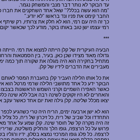
עד הבוקר לא נותר דבר מנבי והמשחק נגמר.
"מה הוא עשה בכלל?" שאל אחד השחקנים את חברו כאשר
החבר קימט את פניו ונד בראשו "לא יודע."
כך זה היה עם רמי, הוא לא חלק את צרותיו, רק שיתף 
רמי עצמו ישן טוב באותו בוקר, מודע לכך שכאשר יקום 
***
הבעיה העיקרית של קלן הייתה למצוא את רמי. הייתה 
גדולה מאוד מצידו שכן כאן, בעיר, בין הסמטאות והרחוב
מתחיל בחקירה הוא היה מגלה את שקורה תוך כמה ימים
מעבירים את הדברים לידיו של קלן.
את כל אותו הלילה העביר קלן בהעברת המסר לאותם אנ
הבוקר ידע כל אחד מתושבי הלילה שרמי מרטל הוא אי
כאשר האפירו השמיים וקרני השמש הראשונות בצבצו בין
והאחרים לא היו זקוקים לשינה רבה אבל ללא שינה כלל
יצאו מכלל שליטה. קלן גילה זאת יום אחד כאשר עקב א
הוא לא ישן ארבעה ימים, הריח היה טרי כשהגיע לכפר
התחדדו וכל שביב של ריח, כל זיכרון של ריח, כל צליל 
זה היה מקרה קל של חוסר שינה. קלן שמע על אחד מאנש
פרוש על כל הרצפה, גופו הלך והחליק משליטה, שריריו
לרצפה. כל פלג גופו המרכזי נמצא בסלון, ידיו ורגלי
נפתחה הדלת מצאו את עצמם המצילים המומים מהרי