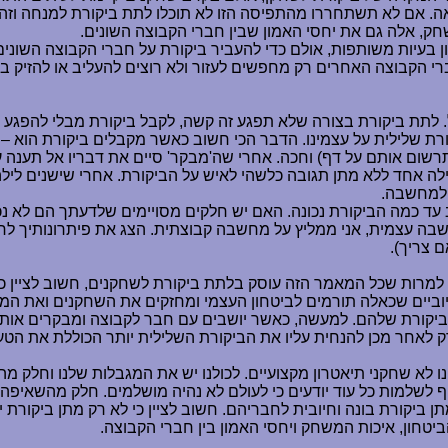
. אם לא תשתחררו מהתפיסה הזו לא תוכלו לתת ביקורת למנחה וזה 
ק, אלה גם את יחסי האמון שבין חברי הקבוצה השונים.
ון בעיות משותפות, אולם כדי להעביר ביקורת על חברי הקבוצה השוני
י הקבוצה האחרים רק מחפשים לעזור ולא רוצים להעליב או להזיק ב
תת ביקורת בצורה שלא תפגע זה קשה, לקבל ביקורת מבלי להפגע זה ע
ורת שלילית על עצמינו. הדבר הכי חשוב כאשר מקבלים ביקורת הוא –
שום אותם על דף) וחכה. אחרי שה'מבקר' סיים את דבריו אל תענה ע
ילה אחד ללא מתן תגובה כלשהי לאיש על הביקורת. אחרי שישנים לי
' למחשבה.
ד כמה הביקורת נכונה. האם יש חלקים מסויימים שלדעתך הם לא נכו
 עצמית, אני ממליץ על מחשבה קבוצתית. הצג את פיתרונותיך לחבר
 צריך).
. למרות שכל המאמר הזה עוסק בלתת ביקורת לשחקנים, חשוב לציין כי
יוביים שכאלה תורמים לביטחון העצמי ומחזקים את השחקנים ואת ה
הביקורת שלהם. למעשה, כאשר יושבים עם חבר לקבוצה ומבקרים אותו 
ורק לאחר מכן להנחית עליו את הביקורת השלילית יותר הכוללת את הטע
נו לא שחקני תיאטרון מקצועיים. לכולנו יש את המגבלות שלנו וחלק מה
 לשלמות כל עוד יודעים כי לעולם לא נהיה מושלמים. חלק מהשאיפה 
ן ביקורת בונה וחיובית לחבריהם. חשוב לציין כי לא רק מתן ביקורת
יטחון, איכות המשחק ויחסי האמון בין חברי הקבוצה.