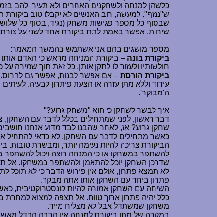
כלשהן למנחה ולשחקנים האחרים ולא תעירו להם בזמן
ש"ננזף". למעשה, רוב האנשים לא יקבלו טוב ביקורת המ
שבסוף כל מספר פגישות משחק (נגיד, בסוף כל שלושה,
שיחות, אפשר באמת לתת ביקורת אחד לשני על צורת 
מספר מושגים בהם אני אשתמש בהמשך המאמר:
ביקורת בונה
– ביקורת המניחה מראש כי האדם אותו מב
חולשותיו ולעזור לו לתקן אותן, כל זאת תוך שמירה על כ
ביקורת הורסת
– אם אפשר לבנות, אפשר גם להרוס. ז
עידוד וללא מתן עזרה או הצעת פיתרון לבעיה. לעיתים
ה'מבוקר'.
איך לבשר לשחקן כי הוא "משחק גרוע?"
דבר ראשון, לפני שמתחילים בכלל לדבר עם השחקן, צ
שחקן גרוע? אז, לאחר שהבנו לבד מדוע אנחנו חושבים
כאשר מתחילים לדבר עם השחקן, לא כדאי להתחיל את 
הביקורת צריכה להיות נעימה יותר, ומבשרת טובות. ביק
להשתפר במשחקו או כי המנחה רוצה ויכול להשתפר בהנ
שדרכן השחקן יוכל להתאמן ולהשתפר במשחקו. אל תציע
לא תמצא פתרון, אולם אין פירוש הדבר כי לא תוכל לתת
פתרון ביחד עם השחקן אותו אתה מבקר.
השיחה עם השחקן אמורה להיות קונסטרוקטיבית, כאשר
כלל יהיה פתרון ארוך טווח. אל תצפה למצוא למחרת בב
משחקן שמשתדל אבל לא מצליח מייד.
במקרה של מתן ביקורת למנחה אין הרבה הבדל מאשר ה