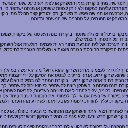
 הפגישה. מתן ביקורת בזמן המשחק או לפניו תעיב על שאר הפגישה 
ונחתת עליהם במקום ולא ניתן לצפות ששחקן או מנחה ישתפר בין רגע 
 ארבעה או חמישה פגישות משחק) תקיימו דיון קצר הכולל מתן ביקור
המשחק או ההנחיה, על התכנים של המשחק וכדומה.
קרים יכול ורוצה להשתפר. ביקורת בונה היא סוג של ביקורת שנועדה
בודו ועל הבטחון העצמי שלו.
והי הערכה שלילית הנובעת מתוך ראיית פגמים וחולשות אצל השחקן. 
 ניתנת הביקורת ההורסת בצורה פוגעת או מעליבה הגורמת לתיסכול, 
ריך להגדיר לעצמינו מדוע השחקן ההוא גרוע? מה הוא עשה במהלך ה
 שהוא שחקן גרוע, אנחנו צריכים לבסס את הטיעון על ידי דוגמות מ
הביקורת ב"אתה שחקן גרוע". ביקורת המתחילה במילים האלו עלולה
ורת בונה מניחה כי השחקן רוצה להשתפר וכי הוא יכול להשתפר. כך ג
חייתו. כלומר, עליך להתחיל את השיחה בעדינות, להראות לשחקן את 
 ביקורת על בעיה אם אין לך, לפחות, את הנכונות לשבת ביחד עם חב
 ביקורת. עליך להודות, לעומת זאת, כי אתה לא יודע מהו הפתרון למצ
 לאחריה תצאו אתה והשחקן עם התחושה כי הבעיה טופלה, או לפחות 
וקר שחקן חדש ורענן ללא פגמים. תהליך התיקון דורש זמן ולעיתים יח
מקרה של ביקורת לשחקן, אולם בקרב שחקנים קיימת לעיתים התחושה