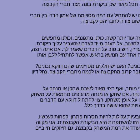
חבל מאוד שכן ביקורת בונה מצד חברי הקבוצה
ם יש להתחיל עם רמה מסויימת של אמון הדדי בין חברי
שום צורה לחבריהם לקבוצה.
וד יותר קשה. כולנו מתגוננים, וכולנו מחפשים
 לחשוב. אל תענה מייד לאדם שהעביר עליך ביקורת.
דיין, חשוב טוב על הדברים שאמר לך. אם אתה רוצה,
לה אחד עם הנושא בראש, אפשר להתחיל ללבן אותו
נים? האם יש חלקים מסויימים שהם דווקא נכונים?
 קרוב מהקבוצה או לכמה מחברי הקבוצה. נהל דיון
 מותר, ואף רצוי מאוד לשבח שחקן או מנחה על
מנחה. אם שחקן או מנחה מרעיפים מחמאות על משחק
על אופן משחקו, רצוי להתחיל דווקא עם הדברים
ויות שהוא עושה בדרך כלל.
בעיות עלולות להיות חסרות פתרון, לפחות לעכשיו.
הזו להשתפרות היא הביקורת הקבוצתית. אני מקווה
 יעודד את רמת המשחק בקבוצה. גם חיזוקים חיוביים