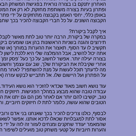
האחרון יתנקם בו בצורה נוראית בפגישת המשחק הבאה
ופתרון בעיות בצורה משותפת מחזקת, לא רק את המשח
באופן כללי, יחסי האמון בקבוצה מתחזקים על ידי פתר
הקבוצה השונים. על כל חברי הקבוצה להכיר בכך שחבר
איך לקבל ביקורת?
במקרה של ביקורת, הרבה יותר טוב לתת מאשר לקבל. ל
תירוצים והגנה בשניות הראשונות בהן אנו שומעים ביק
תקשיב לו עד הסוף, תאצור את ההערות במוחך (או שתר
אתה יכול להשיב, אבל ההמלצה שלי היא ללכת לישון ל
בצורה יעילה יותר. אפשר לחשוב על כך כעל 'פסק זמן
אחרי שקיבלת את הביקורת שלך, שב עם עצמך וחשוב ע
מה לדעתך תוכל לעשות על מנת להשתפר? לאחר מחשבה
על הפתרון ועל היישום שלו. אל תתבייש לבקש עזרה (אם
עוד נושא חשוב מאוד שכדאי להזכיר הוא נושא העידוד
עבודה טובה שהוא מבצע במהלך הפגישות. חיזוקים ח
טוב, יקשיבו להם יותר אם לאחר מכן הם גם יתנו את 
הטובים שהוא עושה, כלומר לתת לו חיזוקים חיוביים, 
לבסוף, כולנו צריכים להכיר בכך שאנחנו בני אדם ורובי
אסור לתת למגבלויות שכאלו לדכא אותנו. אפשר לשאוף
שהמאמר יעודד שחקנים ומנחים לעזור זה לזה על ידי מת
והערות חיוביות על קטעי משחק טוב מועילים לשיפור הב