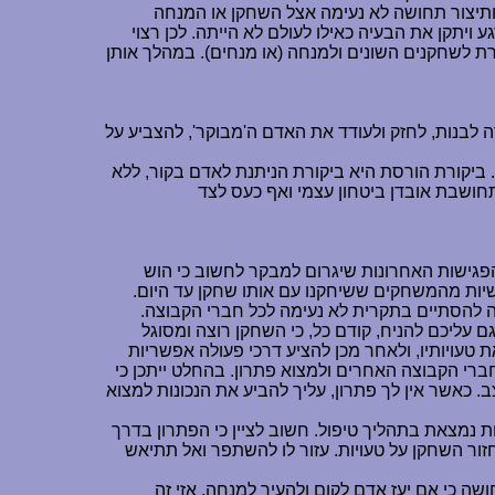
ותיצור תחושה לא נעימה אצל השחקן או המנחה
ויתקן את הבעיה כאילו לעולם לא הייתה. לכן רצוי
ת לשחקנים השונים ולמנחה (או מנחים). במהלך אותן
 לבנות, לחזק ולעודד את האדם ה'מבוקר', להצביע על
ביקורת הורסת היא ביקורת הניתנת לאדם בקור, ללא
תחושבת אובדן ביטחון עצמי ואף כעס לצד
פגישות האחרונות שיגרום למבקר לחשוב כי הוש
משיות מהמשחקים ששיחקנו עם אותו שחקן עד היום.
 להסתיים בתקרית לא נעימה לכל חברי הקבוצה.
ם עליכם להניח, קודם כל, כי השחקן רוצה ומסוגל
טעויותיו, ולאחר מכן להציע דרכי פעולה אפשריות
רי הקבוצה האחרים ולמצוא פתרון. בהחלט ייתכן כי
ב. כאשר אין לך פתרון, עליך להביע את הנכונות למצוא
נמצאת בתהליך טיפול. חשוב לציין כי הפתרון בדרך
זור השחקן על טעויות. עזור לו להשתפר ואל תתיאש
 כי אם יעז אדם לקום ולהעיר למנחה, אזי זה