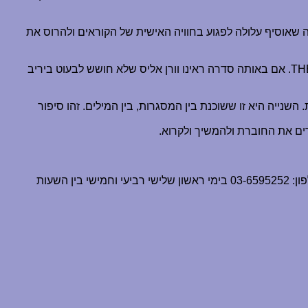
לה שאוסיף עלולה לפגוע בחוויה האישית של הקוראים ולהרוס את
TH
. אם באותה סדרה ראינו וורן אליס שלא חושש לבעוט ביריב
השנייה היא זו ששוכנת בין המסגרות, בין המילים. זהו סיפור
ים את החוברת ולהמשיך ולקרוא.
למי שמעוניין להזמין את החוברת הזו ובכלל מעוניין להשיג קומיקסים, ניתן להתקשר ל"עולם הקומיקס" בטלפון: 03-6595252 בימי ראשון שלישי רביעי וחמישי בין השעות