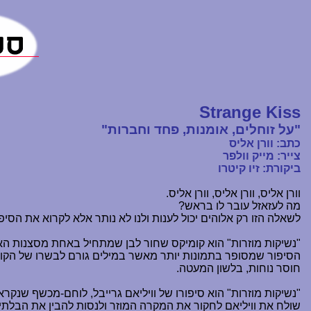
Strange Kiss
"על זוחלים, אומנות, פחד וחברות"
כתב: וורן אליס
צייר: מייק וולפר
ביקורת: זיו קיטרו
וורן אליס, וורן אליס, וורן אליס.
מה לעזאזל עובר לו בראש?
לשאלה הזו רק אלוהים יכול לענות ולנו לא נותר אלא לקרוא את הסי
"נשיקות מוזרות" הוא קומיקס שחור לבן שמתחיל באחת מסצנות האל
הסיפור שמסופר בתמונות יותר מאשר במילים גורם לבשרו של הקורא
חוסר נוחות, בלשון המעטה.
"נשיקות מוזרות" הוא סיפורו של וויליאם גרייבל, לוחם-מכשף שנ
שולח את וויליאם לחקור את המקרה המוזר ולנסות להבין את הבלתי