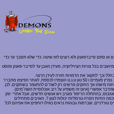
 או סתם סייברפאנק ולא רוצים לזוז שיטה. כדי שלא תסבך עד כדי
ושבים בכל צורות הציויליזציה, מעידן האבן עד לסייבר-פאנק ופוסט
לל וכך 'לתקוע' את הדמויות חזרה לעידן הרצוי
.
הסיטואציה מוכרת, שומרי הכספת נטבחו, המחשב נפרץ פעמיים ו 50 טון ט.נ.ט הוצמדו לכספת. לאחר הפיצוץ מתברר
לפחות מישהו אך החוקים מרשים רק לשה"ם להתעמר בשחקנים. לכן
הדבר אפשרי (איום זה משפיע על רוב אוכלוסיית השה"מים).
טובוס, בהתחלה הריפוד מגניב ויש אנשים חדשים, אבל אחרי
זמן
 החיות הפרה-נורמליות יכולות לגוון ?. האויבים מתחילים
טורדניים, שברמות גבוהות נראים כאילו דוחפים את אפיהם לכל