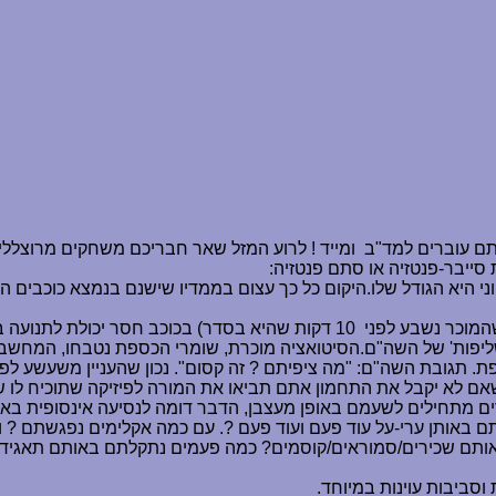
תם עוברים למד"ב
ומייד ! לרוע המזל שאר חבריכם משחקים מרוצללים
סייבר-פנטזיה או סתם פנטזיה
:
י היא הגודל שלו
.
היקום כל כך עצום בממדיו שישנם
בנמצא כוכבים המי
שהמוכר נשבע לפני
10
דקות שהיא בסדר) בכוכב חסר יכולת לתנועה בח
שליפות' של השה"ם
.
ת. תגובת השה"ם: "מה ציפיתם ? זה קסום". נכון שהעניין משעשע 
אם לא יקבל את התחמון אתם תביאו את המורה לפיזיקה שתוכיח לו ש
ים מתחילים לשעמם באופן מעצבן, הדבר דומה לנסיעה אינסופית באו
באותן ערי-על עוד פעם ועוד פעם ?. עם כמה אקלימים נפגשתם ? וכמה
ותם שכירים/סמוראים/קוסמים
?
כמה פעמים נתקלתם באותם תאגידים 
 וסביבות עוינות במיוחד.