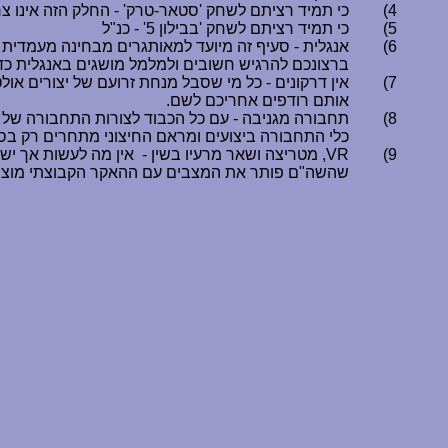
4)
כי תמיד רציתם לשחק 'סטאר-טרק' - החלק הזה אינו צ
5)
כי תמיד רציתם לשחק 'בבילון 5' - כנ"ל
6)
ברצונכם להרגיש חשובים ולמלמל מושגים באנגלית כד
7)
אין דרקונים - כל מי שסבל מנחת זרועם של יצורים או
אותם רודפים אחריכם לשם
.
8)
תחבורה מגניבה - עם כל הכבוד לצורות התחבורה של ש
כלי התחבורה ביצועים ומראם החיצוני מתחרים רק בסי
9)
VR
, מטריצה ושאר מרעיו בשין -
אין מה לעשות אך יש
שהשה"ם פותר את המצבים עם ההאקר הקבוצתי מוציאה