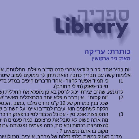
כותרת: עריקה
מאת: ניר ארקושין
יום בהיר אחד, קרוב לוודאי אחרי סרט מד"ב מוצלח, החלטתם, א
אלימות קשה עם חבריך כתבה הזאת תיתן לך נימוקים לעזוב שיטת 
1)
כי תמיד אפשר לחזור - אחד הדברים היפים במדע בדיונ
סייבר-פאנק (חיילי החורבן).
לדוגמא, שה"ם יצירתי יכול לרסק באופן מופלא את החללית (
2)
"זה קסום" - אין דבר מופלא יותר במרוצללים מאשר '
שכל בנין במרחק של 12 ק"מ נהרס מלבד
,
כמובן, הכספ
הלקח לשחקנים הוא: עיברו למד"ב ואיימו על השה"ם ש
3)
התפוצצות אוכלוסין - עם כל הכבוד לסייברפאנק הדבר
מה אתה פשוט לא סובל את פרצופם. כמה פעמים הייתם 
להצטמצם בכמות ובאיכות, כמה פעמים נפגשתם עם א
מקום בו אתם נמצאים ? .
מד"ב מעניק כמויות בלתי נדלות של מרחב, אויבים, טכנולוגיות