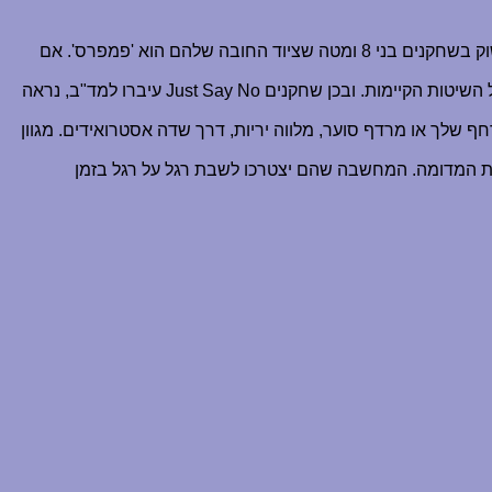
אנגלית - סעיף זה מיועד למאותגרים מבחינה מעמדית (סנובים בפוטנציה), תרגום מירוצוללים לשפת הקודש גרר להצפת השוק בשחקנים בני 8 ומטה שציוד החובה שלהם הוא 'פמפרס'. אם
 השיטות הקיימות. ובכן שחקנים
Just Say No
עיברו למד"ב, נראה
 שלך או מרדף סוער, מלווה יריות, דרך שדה אסטרואידים. מגוון
ות המדומה. המחשבה שהם יצטרכו לשבת רגל על רגל בזמן