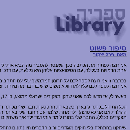
סיפור פשוט
מאת: פבל יצקוב
אני רוצה לפתוח את הכתבה בכך שאנסה להסביר מה הביא אותי לידי
אחת הדמויות בעלילה, עם הסיטואציות אליהן היא נקלעת, עם דרכ
בכתבה זו אני רוצה לספר לכם על הרומן המתמשך שלי עם התחביב
אני רוצה לספר לכם עליו לאו דווקא משום שיש בו דבר מה מיוחד, י
באשר לי, אז תדעו לכם שאני שחקן תפקידים ישראלי ממוצע, בן 17, לא אחד מ"האבות המייסדים" של התחביב בארץ אך גם לא זאטוט מתחיל.
הכל התחיל בכיתה ג' בערך כשבאחת ההפסקות חבר שלי מכיתה ד' הראה
ההולדת אם אני לא טועה). ילד אחר, שלמד עם החבר שלי באותה ה
תפקידים בכלל). החבר שלי בתורו לימד אותי ועוד ילד איך משחקים
שיחקנו בהתחלה בלי חוקים מוגדרים ורוב הדברים היו נתונים להחל