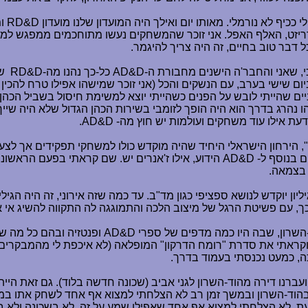
 ככיף לא נורמלי. מאותו יום ואילך היה המועדון שלנו מועדון
RD&D
ומ
לכל יד, בהשראת דריזט, האלף האפל. אני זוכר שהמשחקים נעשו מתוחכמים ממפ
כל דבר טוב בחיים, זה היה צריך להיגמר.
י, שאני והחבר'ה הישנים מחבורת ה-
AD&D
כל-כך נהנו מה-
RD&D
שא
ום שישי בערב, עם הנשקים והכל (אני זוכר שמישהו אפילו טרח להכין 
יים שהייתי לובש על הפנים כשהייתי יוצא למשימת חיסול בשביל הכה
הרג בדרך הוא היה הופך לזומבי בשירות הכהן הגדול שלא היה שייך לא
לדעת אילו עוד משחקים ועולמות יש חוץ מה-
AD&D
.
 בנוסף ל-
AD&D
הידוע, אילו ז'אנרים יש. שם קראתי בפעם הראשונה
 בצמאה.
ון יוקדש לנושא ספציפי כגון מד"ב. עד כמה שזה אירוני, זה היה הגילי
ך, עם פשיטת הרגל של מיצוב הלכה והתמוגגה לה התקווה להשיג אי א
-השרון, שבה היו כמה מדפים של ספרי
AD&D
ופנטזיה ובהם כל מה שה
אתי את סדרת "רומח הדרקון" המופלאה (לא איכפת לי מהמבקרים, הי
ה, כמעט נכנסתי בעמוד בדרך.
 ועברנו דירה מהוד-השרון לגני אביב (שכונה חדשה בלוד). גם זאת היי
בהוד-השרון ובמשך זמן רב לא הצלחתי למצוא אף אחד לשחק אתו במ
זעת. לא הצלחתי למצוא אף אחד שאפילו שמע על זה, לא בשכונה ולא 