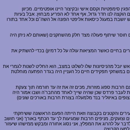
וגרים מאתנו ונראים מנוסים, השה"ם הפגין סימפטיות וקסם אישי ובקיצור היינו אופטימיים. מכיוון
הילתי. במקום הוקצה לנו חדר גדול, אף אחד לא הפריע מבחוץ. אבל בעיות
התחילו לצוץ מיד. הניסיון הראשוני היה לשחק בקבוצה אחת גדולה כשיובל מנצח על הכל. תארו לכם חבורת שחקנים בת כ- 20 איש יושבת במעגל כיסאות אליפטי הפונה אל השה"ם וכל אחד בתורו
 על מה שתעשה מכיוון שזמן ההמתנה לתורך לדבר היה נמשך כ- 10 דקות. תוסיפו לזה גם חוסר שיתוף פעולה מצד חלק מהשחקנים (שאותם לא ניתן היה
רים בחיים כאשר המציאות עולה על כל דמיון) בכדי להשתיק את
ש יובל מהניסיונות שלו לשלוט במצב, הוא החליט לשנות לגמרי את
ם במשחקי תפקידים חיים כל העניין היה בגדר הפתעה מוחלטת
 חרבות ספוג מוזרות, מכים זה את זה עד חורמה תוך צעקת
עשת לעבר פרדס שכן שהיה שייך לאחד מהחבר'ה ושבו אמור היה
פים באיזוליר בנד מלמעלה בצורת חרבות באורכים שונים)
רים והקטנים בקבוצה וזאת הייתה הפעם הראשונה ששיחקתי
 וצועקים, מניפים חרבות שמגיעות לך עד הכתף באורך (אני חושב
לדבר על להרוג את המפלץ, אני נסוג אחורה ומבקש ממישהו שיעזור
למען הקבוצה.