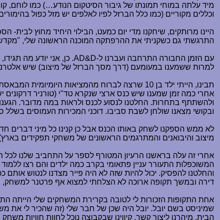
מיד עלתה במוחי תמונתו של גיבור הסיטקום הנודע
…
) כמו לוחם, ק
וכללים מקוריים (כמו כלל הברזל לפיו לאלפים יש מזל כפול בהימור
היינו מרותקים, שיחקנו מדי יום כמעט, הבילוי היחיד מחוץ לבית- ה
התרגשתי גם כשקניתי את ההרפתקה המוכנה הראשונה שלי, "מקדש
עם הזמן החבורה התרחבה ועברנו ל-
.AD&D
כן, אני יודע מה תגידו
למרות ששמענו במעומעם (דרך מסך הברזל של מיצוב) שיש אלטרנט
תבינו, הייתי ילד בן 10 שרצה לברוח מהמציאות היומיומית המבאסת אל הריגוש וההרפתקה, רציתי להפוך לפחות לכמה שעות מתלמיד כיתה ד' לפלף ללוחם אמיץ וגיבור.
אחרי כמה זמן שמענו שיש כנס ארצי שנקרא טד"י (טורניר דרקונים י
ולהשתתף בתחרות. החלטנו לנסוע לכנס ולראות במה מדובר. הגענו ל
ובקושי מצאנו שולחן לשבת סביבו. דוכני המכירות העמוסים בשלל ספ
לא ממש הספקנו לשחק באותו הכנס אבל כן קנינו כל מיני דברים ח
מיצוב והיבואנים והמתרגמים הראשונים של משחקי תפקידים בארץ) ו
אחרי זה עלה בראשנו הרעיון המטורף לספר על התחביב שלנו לכל ה
המשוכפלות התעורר עניין פתאומי בקרב כמה ילדים והם רצו ללמו
והחלטנו להפסיק. יכול להיות שזה לא היה פייר מצדנו לנטוש אותם
דירה ובמשך תקופה ארוכה לא הצלחתי למצוא אף פרטנר למשחק, מנוס
אחת התקופות הזכורות לי לטובה בקרירת המשחקים שלי הייתה התקופ
שמיניסט בשם יובל. יובל היה שכן של חבר שלי (זה שהכיר לי את 
הבית, מיהרנו ליצור קשר. קיווינו שבקבוצה נוכל לחוות חוויות מש