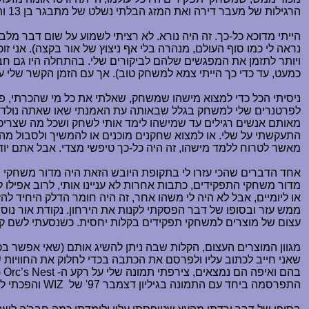
הרגילות של מעבר דירה ואת המזג הבלתי נשלט של מתבגר בן 13 ותקבלו דיכאון מוחלט.
הייתי מדוכא כל-כך. זה היה נורא. לא רציתי לשמוע על שום דבר מל
נראה לי כמו סוף העולם, מנהרה בלי אף ניצוץ של אור בקצה). אני
כמעט, עד כדי כך הייתי צמא למשחק טוב). אך עם הזמן הקשר שלי 
ניסיתי הכל כדי למצוא מישהו שמשחק, שאלתי את כל מי שהכרתי, פ
לפרטנרים שלי למשחק בגלל שבאותה עת האמנתי שאו שאתה נולד עם 
מאותם אנשים רגילים עד שמישהו לימד אותי לשחק ושכל מה שצריכים ז
התעקשתי על שלי. או למצוא שחקנים מוכנים או להמשיך ולסבול מהי
מאשר לטרוח ללמד מישהו, זה היה כל-כך טיפשי מצדי. אבל אתם יודע
אחד הדברים שהכי עזרו לי בתקופת היובש הזאת היה מדור משחקי 
מדור משחקי התפקידים, כתבות אחרות לא עניינו אותי, לרוב אפיל
או ליומיים, אבל לא היה לי משהו אחר, זה היה חומר הדלק היחיד לה
ממש עזר ובסופו של דבר הפסקתי לקנות את הירחון. נקודת אור נוספ
עצום של מוצרים למשחקי תפקידים בקלות יחסית. כשנסעתי לשם קיווית
מגוון המוצרים העצום, הקלות שבה ניתן להשיג אותם (שאי אפשר בכ
שאני חייב לכתוב עליו ולפרסם את הכתבה בכדי לחלוק את החוויות
בהם ואיפה הם נמצאים, צירפתי תמונה שלי על רקע ה-
Orc’s Nest
(
התפרסמה ביחד עם התמונה בגיליון דצמבר 97' של
WIZ
והפכתי ל