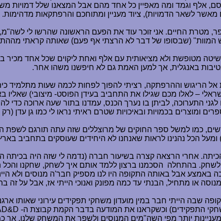
וסם, אלף וגמד ומה מאפיין כל אחד מהם אבל המצאנו שלל דמויות מ
ים מאשר לשאר הדמויות), ציוד מעניין ומתוחכם והרפתקאות מדהימות.
ספר, מטרת החיים. אני זוכר עוד את הפעם הראשונה שהרשו לי לשה"מ, 
 המוות" (שבסופו של דבר לא הרצתי אף פעם) שאותה קראתי מההת
, שיטה מטופשת ולא מציאותית עם אלף ואחת ליקוים שכל אחד מכיר בע"
יבות באנגלית, אך למען האמת גם לא חיפשנו משהו אחר.
שראלי
–
לאלו מכם שגילו את התחביב בעידן הפוסט- מיצובי) שאליו בא
גני התערוכה, לביתן בו נערך הכנס, עמדנו בתור שעה ארוכה כדי לה
רים ומוצרים בכמויות ובאיכויות שטרם ראיתי נראו לי כמו גן עדן (
דשים, כמו למשל ספר החוקים של מרוצללים שזה עתה תורגם לשפת הק
מעל הכל נהנינו לראות שאנחנו לא היחידים שעוסקים בתחביב בארץ ו
כיתה. אחרי הרצאה קצרה בשיעור חברה (נדמה לי שזה היה בכיתה ה)
ד לשחק. בהתחלה
הסכמנו ברצון ללמד אותם איך לשחק, שחקנו והכל 
 ככה באמצע אבל באותה התקופה היו לנו מספיק חבר'ה מנוסים ולא הי
ה או מתחיל, הבנתי עד כמה מפונק ואנוכי הייתי אז, אבל על זה ב
ה שבה הייתי חבר במין מועדון משחקי תפקידים עירוני שאותו ארגנ
משחקי התפקידים) וכשקראנו את המודעה בדבר הקמת קבוצת ה-
AD&D
חק מעניינות יותר מפי השה"מים המנוסים ולשפר את המשחק שלנו, אך 