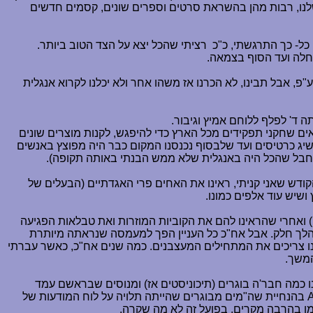
שלנו, רבות מהן בהשראת סרטים וספרים שונים, קסמים חדשים
כל- כך התרגשתי, כ"כ
רציתי שהכל יצא על הצד הטוב ביותר.
חלה ועד הסוף בצמאה.
פ, אבל תבינו, לא הכרנו אז משהו אחר ולא יכלנו לקרוא אנגלית
ים שחקני תפקידים מכל הארץ כדי להיפגש, לקנות מוצרים שונים
שיג כרטיסים ועד שלבסוף נכנסנו המקום כבר היה מפוצץ באנשים
רק חבל שהכל היה באנגלית שלא ממש הבנתי באותה תקופה).
ודש שאני קניתי, ראינו את האחים פרי האגדתיים (הבעלים של
שיש עוד אלפים כמונו.
 ואחרי שהראינו להם את הקוביות המוזרות ואת טבלאות הפגיעה
הלך חלק. אבל אח"כ כל העניין הפך למעמסה שנראתה מיותרת
ינו צריכים את המתחילים המעצבנים. כמה שנים אח"כ, כאשר עברתי
המשך.
ו כמה חבר'ה בוגרים (תיכוניסטים אז) ומנוסים שבראשם עמד
בהנחיית שה"מים מבוגרים שהייתה תלויה על לוח המודעות של
כמו בהרבה מקרים, בפועל זה לא מה שקרה.