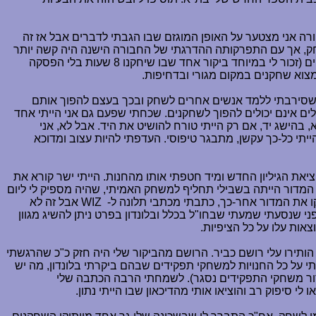
ורה אני מצטער על האופן המוגזם שבו הגבתי לדברים אבל אז זה
לשחק, אך עם התפרקותה ההדרגתי של החבורה הישנה היה קשה יותר
ויותר לתזמן את המפגשים שלהם לביקורים שלי. בהתחלה היו גם חבר'ה שבאו משם לבקר אצלי, היו באים בערב, ישנים וביום היינו משחקים (זכור לי במיוחד ביקור אחד שבו שיחקנו 8 שעות בלי הפסקה
צוא שחקנים במקום מגורי ובדחיפות.
ה שסירבתי ללמד אנשים אחרים לשחק ובכך בעצם להפוך אותם
ם אינם יכולים להפוך לשחקנים. שכחתי שפעם גם אני הייתי אחד
 בהישג יד, אם רק הייתי טורח להושיט את היד. אבל לא, אני
תי כל-כך עקשן, מתבגר טיפוסי. העדפתי להיות עצוב ומדוכא
 ליציאת הגיליון החדש ומיד חטפתי אותו מהחנות. הייתי ישר קורא את
המדור הייתה בשבילי תחליף למשחק האמיתי, שהיה מספיק לי ליום
יקו את המדור אחר-כך, כתבתי מכתבי תלונה ל-
WIZ
אבל זה לא
י שנסעתי שמעתי שבחו"ל בכלל ובלונדון בפרט ניתן להשיג מגוון
אות עלו על כל הציפיות.
ותירו עלי רושם כביר. הרושם מהביקור שלי היה חזק כ"כ שהרגשתי
 על כל החנויות למשחקי תפקידים שבהם ביקרתי בלונדון, מה יש
דור משחקי התפקידים נסגר). לשמחתי הרבה הכתבה שלי
ו לי סיפוק רב והוציאו אותי מהדיכאון שבו הייתי נתון.