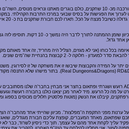
אחרי פגישה ראשונית בביתו של יובל הכל נראה אופטימי, הקבוצה הורכבה מכ- 10 שחקנים, כולם ב
 20 איש בפגישה השניה) הוחלט לערוך את הפגישות על בסיס שבועי במרכז התרבות הק
פנימיות 
היה בזה דבר אחד טוב- היה לך הרבה זמן לחשוב
ן אחד גדול.
ומה בכל כוחו (אני לא מגזים, הצליל היה מחריד, זה אחד מאותם מק
חלוקה ל- 2 קבוצות בהנחיית שה"מים שונים.
תר על המידה והקבוצות שיבשו זו את משחקה של זו לסירוגין. משנוא
RD&
(
Real Dungeons&Dragons
). בתור מישהו שלא התנסה מקוד
A
רועש ושגרתי ופתאום בחצר אני מבחין בחבר'ה שלנו מסתובבים עם
רט על מה כל הרעש. מיד לאחר מכן יצאנו כולנו בחבורה רועשת וגו
קנים, קיבלנו את הנשק (מוטות פלסטיק חלולים מכוסים בספוג ומצו
רנות מפני התקפת ה"מפלצות". מכיוון שהייתי אחד מהחבר'ה הצעי
מכם שפתאום, מאחד המעברים, קופצת עליכם חבורת מגודלים, שואגים
קיד עליך לקחת אחד מהם על עצמך. תוך כדי ניסיון לשרוד, כבר לא 
פנה לעזור, אני מחליט להילחם עד הנק"פ האחרון, להקריב את עצמי 