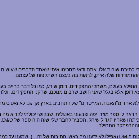
 כתיבת שורות אלו. אתם ודאי תסכימו איתי שאחד הדברים שעושים סר
י ההתמודדות שלה איתן, לראות בה בעצם השתקפות של עצמם.
 הנפלא בעולם, משחקי התפקידים.
רומן שידע, כמו כל דבר בחיים בעצ
וצא דופן אלא בגלל שאני חושב שרבים ממכם, שחקני התפקידים, יוכלו
 לי ספר מוזר, יפה וצבעוני באנגלית, שבקושי יכולתי לקרוא מה רש
כיתה ושאחיו הגדול שיחק, הסביר לחבר שלי שזה היה ספר של
D&D
,
 וההרפתקה התחילה.
טת ה-
DM
(אפילו לא ידענו מה ראשי התיבות של זה
…
). שמענו על כמ