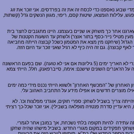
די שבוע נאספנו כדי לכסח זה את זה בפרדסים. אני זוכר את זוג
גש למפגש, עלילות הומצאו, שיטות קסם, ריפוי, מגוון הנשקים גדל (קשתות,
רגנו אחר כך משחק או שניים בעצמנו. היינו מתגנבים לחצר בית
מעין מטילי נייר-כסף בתור אוצר) ולשחק עד השעות הקטנות של
ן הגדול (שיחקנו מין מצא את המטמון כשכל קבוצה הייתה מחביאה
ף קבוצה). גם זה היה כיף לא רגיל שאני זוכר עד היום הזה.
פעם מישהו נתן לחבר שלי לקרוא כמה גיליונות של "המכשף האחרון", הירחון הישראלי היחיד שהיה מוקדש כולו למשחקי תפקידים אך לצערי לא האריך ימים (5 גיליונות אם אני לא טועה). שם בפעם הראשונה
 על הז'אנרים השונים שישנם: אימה, סייברפאנק, חלל. הייתי צמא
ון האחרון של "המכשף האחרון" ולשווא הייתי נכנס מידי כמה ימים
ילו מוצרים חדשים או אפילו מידע על התחביב האהוב עלי.
ייתה צריך בשביל לשחק: ספרי חוקים, אוגדני מפלצות וכו'. לא
א עדיין סדרת פנטזיה מופלאה בשבילי). אני זוכר שכל-כך רציתי
תה עתידה
להיות תקופה בלתי נשכחת, אך במובן אחר לגמרי.
שחקי תפקידים במקום מגורי החדש. בשביל מישהו שהיה שחקן
בבית הספר החדש שלי בת"א. תוסיפו ליובש הזה את הבעיות