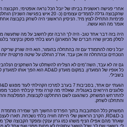
שהקבוצה גדלה לממדים עצומים (כ-
אומר מה הוא עושה.
לסלק מכיוון שהיו חברים של המארגן) רעש בלתי פוסק ובקיצור בלגא
יובל ניסה להתמודד עם זה בהתחלה בהומור, הוא היה שורק שריקה אי
הנוכחים ובהתחלה זה אכן עבד. אח"כ הוחלט על שיטה פרקטית יותר להבאת סדר למועדון - 
גם זה לא עבד, השה"מים לא הצליחו להשתלט על השחקנים הנלהבים י
כל אופיו של המועדון. במקום מועדון
AD&D
הוא הפך אותו למועדון
D
בשבילי.
הגעתי יום אחד, בסביבות 7 בערב למרכז הקהילתי לעוד מפגש
D&D
סלוגנים הירואים באנגלית. שאלתי מה קורה ומיד קיבלתי הסבר מפו
להתרחש המשחק. כשהגענו לשם התחלקנו לקבוצות, המפלצות וההרפת
והתחלנו לשחק.
המשחק כלל הסתובבות בתוך הפרדס החשוך תוך שמירה מתמדת על ע
ב-
RD&D
, הקרב הראשון שלי הייתה חוויה בלתי נשכחת. תארו לעצ
שאחד מהם אפילו הניף משהו כמו גרזן ענקי) ומפקד הקבוצה שלך מפ
לי, כשאני שם לב שכל השאר עסוקים לא פחות ממני ואף אחד לא מת