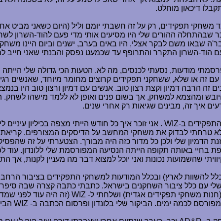
בד משחקי תפקידים, רק על זה חשבתי יומם וליל (היום כשאני מביט אח
 זוכר שבהתחלה ההורים שלי היו מסיעים אותי מדי פעם להוד-השרון 
עם הוד-השרון התקרר והתרופף עד שכמעט נפסק והבנתי שאני חייב למ
רסמתי מודעות, נסעתי לכנסים, מה לא. הטעות הכי גדולה שלי היית
זה או שלא, ששחקני תפקידים קרוצים מחומר מיוחד, שאנשים רגילי
ה הרבה דמיון וקצת רצון טוב. אנשים עם דמיון ורצון טוב היו בנמצא,
ובש ומהצמא למשחק, אך בשום פנים ואופן לא ללמד מישהו לשחק. היי
ים איך זה, מבינים שגיאות רק אחרי שנים.
התפקידים ב-
WIZ
. אני זוכר איך כל חודש הייתי מצפה בכיליון עיניים
ו לא טרחתי לבדוק את משחקי המחשב על הדיסקים המצורפים. קריאת 
זנת הדמיון שלי ולכן כל מדור כזה היה מבורך. הצטערתי על זה שהפס
ת בחיי באותה תקופה הייתה הנסיעה המפורסמת שלי ללונדון. עוד לפנ
י שהשמועות נכונות ואני יוכל למצוא דבר מה מעניין לקנות, אך התוצ
לל להשוות לארץ) ובכלל המודעות למשחקי התפקידים בציבור הרחב ה
 שלי עם כלל ציבור השחקנים בישראל. כתבתי כתבה קצרה שבה סיפרתי
חנות משחקי תפקידים אגדית) ושלחתי ל-
WIZ
(זה היה עוד לפני שמ
מפורסם לכמה ימים. הביקור שלי בלונדון ופרסום הכתבה ב-
WIZ
הביא