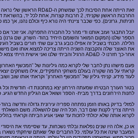
זאת הייתה אחת הסיבות לכך שמשחק ה-
RD&D
הראשון שלי נראה לי
החרבות הראשון שקניתי, 2 חרבות קצרות, אחת 
חניתות, גרזנים). כפי שכבר ציינתי היה נורא כיף וכולם נהנו, אך כמו 
יובל התבגר ועזב אותנו ודי מהר כל החבורה התפרקה. אני זוכר אם כ
הספר שלנו (המקום המואר והשומם היחיד בהוד- השרון, שם גרנו) בי
הלילה. הכנתי בשביל זה אפילו כובע גרב עם שתי חורים בשביל העינ
את האוצר שלה והקבוצה השניה הייתה צריכה למצוא אותו ואם מישהו נ
אחר-כך חזרנו ל-
AD&D
הרגיל והביתי שלנו ואני אישית הייתי צמא 
קראתי על מה שקורה בעולם משחקי התפקידים, אילו משחקים יוצאים
לעוד מידע. קניתי גיליון של "המכשף האחרון" וקראתי אותו שוב ושוב
בטור העורך הבטיחו שמעתה הירחון יצא במתכונת דו- חודשית וכל גילי
לחנות הירחונים בדרך מבית- הספר ושואל אם הגיליון החדש הגיע. כ
למזלי בדיוק באותו הזמן נפתחה ספריה עירונית גדולה וחדשה בהוד
הייתה צריך לקנות שום דבר, הכל היה שם להשאלה. משם השאלתי וקר
לקרוא אותה שלא יכולתי לחכות עד שאני אגיע הביתה וקראתי בהליכ
או כן, אלה היו שנים נפלאות ובלתי נשכחות, עד שסיימתי את היסודי
המעבר שינה את כל עולמי. כל החברים שלי שאתם שיחקתי נשארו 
מכור ממש, שמשחקי תפקידים היו כל עולמו, הייתה זו טראומה מזע