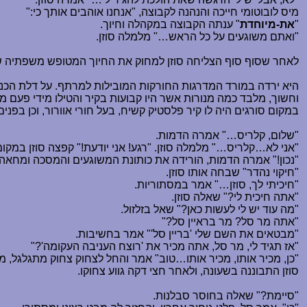
מיס לובוטומי חייכה והנהנה לקבוצה, "אנחנו אוהבים אותך כי:"
"
את-מיוחדת
" ענתה הקבוצה במקהלה וחיוך.
"ואתם משוגעים על כל הראש
…
" מלמלה סוזן.
לאחר שסוף סוף הצליחה סוזן למחוק את החיוך המטופש משפתיה של 
היא ירדה במורד המדרגות החורקות המובילות למרתף. על דלת הכני
וחשוך, מלבד כמה מנורות אשר היו קבועות בקיר והטילו מידי פעם מ
במקום סורגים היה לו קיר פלסטיק קשיח, בעל חורי אוורור, וכן בפ
"שלום, קלריס
…
" אמרה הדמות.
"אני לא
…
קלריס
…
" מלמלה סוזן. "רגע! אני יודעת!" קפצה סוזן במקו
"נכון!" אמרה הדמות, הורידה את כותונת המשוגעים והמסכה ומחאה 
"חיקוי נהדר" שבחה אותו סוזן.
"חיכיתי לך, סוזן
…
" אמר במסתוריות.
"אתה חיכית לי?" שאלה סוזן.
"מה עוד יש לי לעשות כאן?" שאל בזלזול.
"אתה מר סל? מר בראיין סל?"
"מבטאים את השם שלי 'בריין סל'" אמר בחשיבות.
"אז תגיד לי, מר סל, אתה מכיר את 'רוצח העניבה העקומה'?"
"כן, מכיר אותו, מכיר אותו
…
טוב" אמר והחל לצחוק צחוק מתגלגל, מ
סוזן התבוננה בשעונה, ולאחר חצי דקה גווע צחוקו.
"סיימת?" שאלה בחוסר סבלנות.