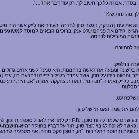
 בסדר, אם זה כל כך חשוב לך. רק עוד דבר אחד
…
".
שלך מהתחת שלי!"
את עיתון הבוקר, ניגשה סוזן לחדרה והעירה את ג'ייק אשר היה מו
הגיעו, קידם את פניהם שלט ענק:
ברוכים הבאים למוסד למשוגעים, 
רגות המובילות לכניסה.
שר להתווכח.
שבה בדלפק.
קה בלשונה ונענעה את ראשה ברחמנות. היא סמנה לשני אחים גדולים במד
מר, והחווה בידו על סוזן, אשר עמדה בשילוב ידיים ובהבעת בוז, עדיין 
בט לג'ייק ואמרה "תנחומי". האחות צחקקה ואמרה "אם היית יודע כמ
 סבלנות.
ושלפה עט.
 להם את שמה האמיתי של סוזן.
רבע שנים שלמד להיות סוכן
F.B.I.
רק למד איך לאכול סופגניות נכון, לה
אשר לא זכה לגיבוי מצד סוזן, חזר על דבריו בחוזקה "
היא-חושבת-ש
במונוטוניות ובחוסר התלהבות: "הו, הסוכן פקס מודם, אני מסכימה ש