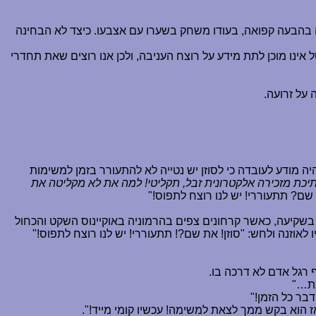
ה בהבעה קפואה, בעודו משחק בשערו עם אצבעו. כיצד לא הבחינה
נו מוכן לתת מידע על רוצח העניבה, ולכן אנו רוצים שאת תחדרי
על זרועה.
יה מודע לעובדה כי לסוזן יש נטייה לא להתעורר בזמן למשימות
יכת מזכירה אלקטרונית זבל, תקליטי! למה את לא מקליטה את
 שם? תתעוררי! יש לנו רוצח לתפוס!"
ם בשקיעה, כאשר קרחונים צפים בהרמוניה באוקיינוס השקט והכחול
אוזנה ולחש: "סוזן! את שם?! תתעוררי! יש לנו רוצח לתפוס!"
ף רגל אדם לא דרכה בו.
ת
…
"
בר כל הזמן!"
ז הוא בקש ממך לצאת למשימה! עכשיו קומי מייד!".