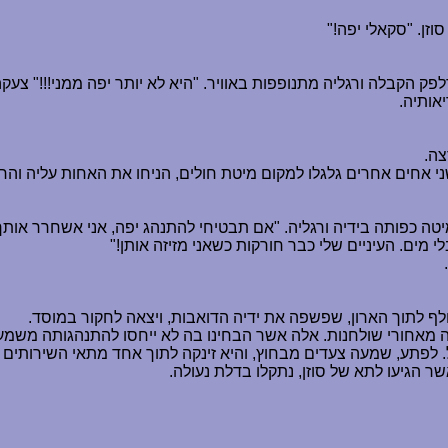
זן. "סקאלי יפה!"
ק הקבלה ורגליה מתנופפות באוויר. "היא לא יותר יפה ממני!!!" צעקה
אותיה.
צה.
י אחים אחרים גלגלו למקום מיטת חולים, הניחו את האחות עליה והח
טה כפותה בידיה ורגליה. "אם תבטיחי להתנהג יפה, אני אשחרר אותך
 מים. העיניים שלי כבר חורקות כשאני מזיזה אותן!"
 לתוך הארון, שפשפה את ידיה הדואבות, ויצאה לחקור במוסד.
מאחורי שולחנות. אלה אשר הבחינו בה לא ייחסו להתנהגותה משמעות
 לפתע, שמעה צעדים מבחוץ, והיא זינקה לתוך אחד מתאי השירותים 
שר הגיעו לתא של סוזן, נתקלו בדלת נעולה.