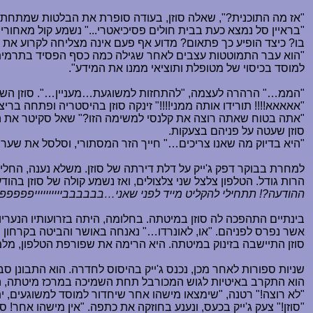
"אז מה התוכנית?", שאלה סוזן, בעודה סופרת את הבלטות שמתחת 
"בראיין סל נמצא כעת בבית חולים פסיכיאטרי..." נשמע קול מאחו
בו? כיצד הופיע כך פתאום? מדוע אף פעם אינה מצליחה לקרוע את 
"הוא עבר התמוטטות עצבים לאחר שגילה כמה כסף הפסיד בתרמית של
למוסד בכיסוי של מטופלת ותוציאי ממנו את המידע".
"הממ
…
" הרהרה לעצמה, "להתחזות למשוגעת
…
מעניין
…
". סוזן ה
"אאאאא!!!! תורידו אותה ממני!!!!" זינקה סוזן בהיסטריה ופתחה ב
"אתה בטוח שאתה רוצה את קלנסי למשימה הזו?" שאל סקיטר את ה
סוזן שעטה על פניהם בצעקות.
"היא בדיוק מה שאנו צריכים
…
" חייך הזר המסתורי, וסלסל את שערו
למחרת בבוקר דפק ג'ייק על דלת דירתה של סוזן. משלא נענה, החליט 
הרות גודל. הטלפון צלצל שני צלצולים, ואז נשמע קולה של סוזן בהו
ההודעה?! תתחילי להקליט מייד לפני שאני
…
בבבבבבייייייייייפפפפ
בינתיים התהפכה לה סוזן במיטתה. בחלומה, היתה בזרועותיו הנעריו
אשר נפרס לפניהם. "או, לאונרדו
…
" נאנחה באושר והביטה בקרחון ב
סוזן התיישבה בזינוק במיטתה. היא הרימה את שפורפת הטלפון, מ
שניות ספורות לאחר מכן, נכנס ג'ייק בהיסוס לחדרה. הוא התבונן סב
הוא התקרב באיטיות לגוש המכורבל תחת השמיכה במרכז מיטתה, הניח
"לא רוצה!" רטנה, "שימצאו מישהו אחר שיחדור למוסד למשוגעים, י
"סוזן!" צעק ג'ייק בכעס, ונענע בחוזקה את כתפה. "אין מישהו אחר