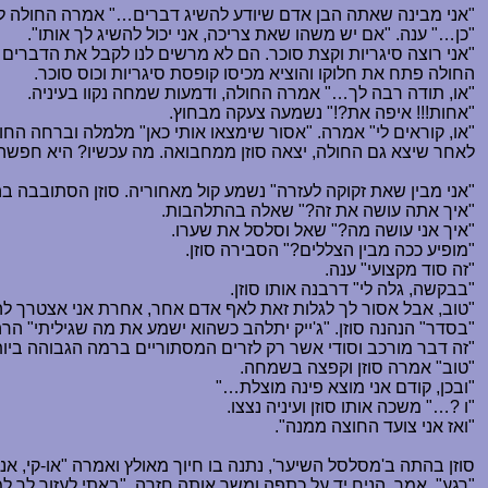
"אני מבינה שאתה הבן אדם שיודע להשיג דברים
…
" אמרה החולה לח
"כן
…
" ענה. "אם יש משהו שאת צריכה, אני יכול להשיג לך אותו".
"אני רוצה סיגריות וקצת סוכר. הם לא מרשים לנו לקבל את הדברים 
החולה פתח את חלוקו והוציא מכיסו קופסת סיגריות וכוס סוכר.
"או, תודה רבה לך
…
" אמרה החולה, ודמעות שמחה נקוו בעיניה.
"אחות!!! איפה את?!" נשמעה צעקה מבחוץ.
"או, קוראים לי" אמרה. "אסור שימצאו אותי כאן" מלמלה וברחה החו
לאחר שיצא גם החולה, יצאה סוזן ממחבואה. מה עכשיו? היא חפשה א
"אני מבין שאת זקוקה לעזרה" נשמע קול מאחוריה. סוזן הסתובבה 
"איך אתה עושה את זה?" שאלה בהתלהבות.
"איך אני עושה מה?" שאל וסלסל את שערו.
"מופיע ככה מבין הצללים?" הסבירה סוזן.
"זה סוד מקצועי" ענה.
"בבקשה, גלה לי" דרבנה אותו סוזן.
"טוב, אבל אסור לך לגלות זאת לאף אדם אחר, אחרת אני אצטרך להר
"בסדר" הנהנה סוזן. "ג'ייק יתלהב כשהוא ישמע את מה שגיליתי" 
"זה דבר מורכב וסודי אשר רק לזרים המסתוריים ברמה הגבוהה ביות
"טוב" אמרה סוזן וקפצה בשמחה.
"ובכן, קודם אני מוצא פינה מוצלת
…
"
"ו ?
…
" משכה אותו סוזן ועיניה נצצו.
"ואז אני צועד החוצה ממנה".
סוזן בהתה ב'מסלסל השיער', נתנה בו חיוך מאולץ ואמרה "או-קי, אנ
"רגע", אמר, הניח יד על כתפה ומשך אותה חזרה. "באתי לעזור לך