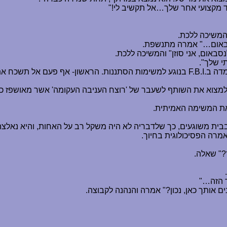
ד מקצועי אחר שלך
…
אל תקשיב לי!"
המשיכה ללכת.
באום
…
" אמרה מתנשפת.
סבאום, אני סוזן" והמשיכה ללכת.
י שלך".
מדה ב
F.B.I.
בנוגע למשימות הסתננות. הראשון- אף פעם אל תשכח את ס
כה למצוא את השותף לשעבר של 'רוצח העניבה העקומה' אשר מאושפז כ
 את המשימה האמיתית.
 בבית משוגעים, כך שלדבריה לא היה משקל רב על האחות, והיא נאלצה
מרה הפסיכולוגית בחיוך.
ך?" שאלה.
 הזה
…
"
ים אותך כאן, נכון?" אמרה והנהנה לקבוצה.