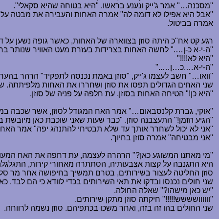
"מסכנה
…
" אמר ג'ייק ונענע בראשו. "היא בטוחה שהיא סקאלי".
"אבל היא אפילו לא דומה לה" אמרה האחות והעבירה את מבטה על סו
אמרה בביטול.
רגע קט אח"כ היתה סוזן בצווארה של האחות, כאשר גופה נשען על דלפ
"ה-י-א כ-ן
…
." לחשה האחות בצרידות בעזרת מעט האוויר שנותר ברי
"היא לא!!!!"
"ה-י-א
…
.כ
…
ן
…
.."
"וואו
…
" חשב לעצמו ג'ייק, "סוזן באמת נכנסה לתפקיד" הרהר בהער
שני האחים הגדולים תפסו את סוזן ושחררו את האחות מלפיתתה. שנ
"היא כן!" הטיחה האחות בסוזן, עת חלפה על פניה של סוזן.
"אוקי, גברת קלנסבאום
…
" אמר האח המגודל לסוזן, אשר שכבה במי
"הגיע הזמן!" התעצבנה סוזן. "כבר שעות שאני שוכבת כאן מיובשת בלי
"אני לא יכול לשחרר אותך עד שלא תבטיחי להתנהג יפה" אמר האח.
"אני מבטיחה" אמרה סוזן בחיוך.
"מי מאתנו המשוגע כאן?" הרהרה לעצמה, עת דחפה את האח המעולף
היא התגנבה על קצות אצבעותיה, הסתתרה מאחורי קירות, התגלגלה 
סוזן החליטה לעצור בשירותים, בטרם תמשיך בחיפושה אחר מר סל.
שני חולים נכנסו ובדקו את תאי השירותים בכדי לוודא כי הם לבד. כא
"יש כאן מישהו?" שאלה החולה.
"וווווושששש!!!!!" חיקתה סוזן מתקן שירותים.
שני החולים בהו זה בזה, ואחר משכו בכתפיהם. סוזן נשמה לרווחה.