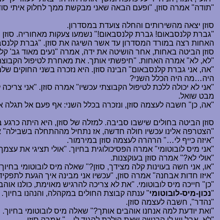
"תודה" אמרה סוזן, "ופעם הבאה שאני מבקשת ממך לחלוק איתי סו
סוזן יצאה מהשירותים והחלה צועדת במסדרון.
"גברת קלנסבאום! גברת קלנסבאום!" נשמעו צעקות מאחוריה. סוזן 
האחות רצה במורד המסדרון עד אשר השיגה את סוזן. "גברת קלנס
סוזן הביטה באחות, אחר הושיטה את ידה, אמרה "נעים מאוד גב' קלנ
"לא, לא" אמרה האחות. "חיפשתי אותך. את מאחרת לטיפול הקבוצת
"אה, אני גברת קלנסבאום" הבינה סוזן. היא נזכרה בשני החוקים של
היה
…
מה היה הכלל השני?
"אני לא יכולה ללכת לטיפול הקבוצתי עכשיו" אמרה סוזן. "אני צרי
מבט שואל.
"אה, כן" חשבה לעצמה סוזן, ונזכרה בכלל השני: אף פעם אל תגלה
סוזן הביטה בחולים שישבו סביבה. למזלה של סוזן, היא היתה כרגע
"הצטרפה אלינו עכשיו חולה חדשה, אז נתחיל מההתחלה בשבילה" א
"איזה כייף לי
…
" הרהרה לעצמה סוזן במירמור.
"אני מיס לובוטומי" אמרה הפסיכולוגית בחיוך. "אולי תציגי את עצמ
"אולי לא?" אמרה סוזן בעוקצנות.
"או, אני חשה בעוינות קלה מצידך, סוזן?" שאלה מיס לובוטומי בחיוך.
"איזו חדות אבחנה" אמרה סוזן, "עכשיו אני מבינה איך הגעת לתפקיד
"כן" חייכה מיס לובוטומי. "את לא צריכה להרגיש מאוימת, כולנו אוהב
"
נכון-מיס-לובוטומי
" ענתה קבוצת החולים במקהלה, והנהנו בחיוך.
"נהדר", חשבה לעצמה סוזן.
"ואת יודעת למה אנחנו אוהבים אותך?" שאלה מיס לובוטומי בחיוך.
"לא, אבל יש לי הרגשה שאת הולכת להגיד לי
…
" אמרה סוזן.