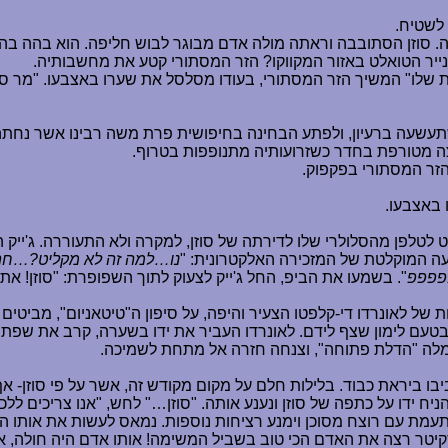
לשטיח.
ריה. סוזן הסתובבה וראתה מולה אדם מבוגר לבוש חליפה. הוא בהה ב
נייר הטואלט באזור המקווקו? הזר המסתורי קטע את מחשבותיה.
ו" המשיך הזר המסתורי, בעודו מסלסל את שערו באצבעו. "מר סל אי
שתעשעה ברעיון, ולפתע הבחינה בחיפושית פרת משה רבינו אשר נחתה 
ריצה מטורפת בחדר כשזרועותיה מתנופפות בטרוף.
זר המסתורי בפקפוק.
 באצבעו.
לטלפן מהסלולרי שלו לדירתה של סוזן, למקרה ולא התעוררה. ג'ייק ה
דעה המוקלטת של המזכירה האלקטרונית: "
נו
…
למה זה לא מקליט?
…
חת
פפפפפ
". בשמעו את הביפ, החל ג'ייק לצעוק לתוך השפופרת: "סוזן! את
ת של לאונרדו די-קלפטו הצעיר והיפה, על סיפון ה"טיטאניום", מביטי
טעם לימון שצף לידם. לאונרדו העביר את ידו בשערה, קרב את שפתיו ל
למלה "הדלת פתוחה", וצנחה חזרה אל מתחת לשמיכה.
יבו ביראת כבוד. בלילות חלם על מקום מקודש זה, אשר על פי סוזן- א
 ידו על כתפה של סוזן ונענע אותה. "סוזן
…
" לחש, "אנו צריכים ללכ
תעמת עם רוצח מסוכן וימנע רציחות נוספות. נמאס לעשות את אותו הד
! סקיטר רצה את האדם הכי טוב בשביל המשימה! אותו אדם היה חולה, א