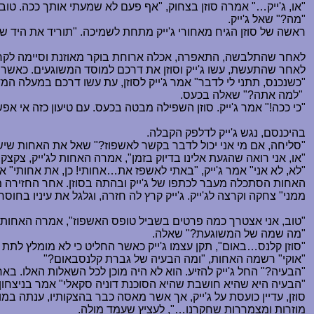
"או, ג'ייק
…
" אמרה סוזן בצחוק, "אף פעם לא שמעתי אותך ככה. טוב,
"מה?" שאל ג'ייק.
ראשה של סוזן הגיח מאחורי ג'ייק מתחת לשמיכה. "תוריד את היד 
לאחר שהתלבשה, התאפרה, אכלה ארוחת בוקר מאוזנת וסיימה לקרוא 
לאחר שהתעשת, עשו ג'ייק וסוזן את דרכם למוסד המשוגעים. כאשר 
"כשנכנס, תתני לי לדבר" אמר ג'ייק לסוזן, עת עשו דרכם במעלה המד
"למה אתה?" שאלה בכעס.
"כי ככה!" אמר ג'ייק. סוזן השפילה מבטה בכעס. עם טיעון כזה אי אפ
בהיכנסם, נגש ג'ייק לדלפק הקבלה.
"סליחה, אם מי אני יכול לדבר בקשר לאשפוז?" שאל את האחות שי
"או, אני רואה שהגעת אלינו בדיוק בזמן", אמרה האחות לג'ייק, צקצ
"לא, לא אני" אמר ג'ייק, "באתי לאשפז את
…
אחותי! כן, את אחותי" א
האחות הסתכלה מעבר לכתפו של ג'ייק ובהתה בסוזן. אחר החזירה מ
ממני" צחקה וקרצה לג'ייק. ג'ייק קרץ לה חזרה, וגלגל את עיניו בחוסר
"טוב, אני אצטרך כמה פרטים בשביל טופס האשפוז", אמרה האחות 
"מה שמה של המשוגעת?" שאלה.
"סוזן קלנס
…
באום", תקן עצמו ג'ייק כאשר החליט כי לא מומלץ לתת
"אוקי" רשמה האחות, "ומה הבעיה של גברת קלנסבאום?"
"הבעיה?" החל ג'ייק להזיע. הוא לא היה מוכן לכל השאלות האלו. בא
"הבעיה היא שהיא חושבת שהיא הסוכנת דוניה סקאלי" אמר בניצחון. כ
סוזן, עדיין כועסת על ג'ייק, אך אשר מאסה כבר בהצקותיו, ענתה 
מוזרות ומצמררות שחקרנו
…
", לעציץ שעמד מולה.