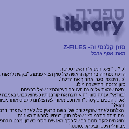
סוזן קלנסי וה-
Z-FILES
מאת: אסף ארבל
"כן?
…
" צעק המנהל הראשי סקיטר.
הדלת נפתחה בחריקה וראשה של סוזן הציץ פנימה. "בקשת לראות א
"כן, היכנסי וסגרי אחריך את הדלת".
סוזן נכנסה והתיישבה מולו.
"האם שמעת על 'רוצח העניבה העקומה'?" שאל ברצינות.
"בוודאי", ענתה סוזן, "הוא רוצח את קורבנותיו כשהוא לבוש בעניבה 
"אכן", הסכים סקיטר. "הוא חכם מאוד. לא הצלחנו לתפוס אותו מכיו
"והוא?"
"הצלחנו לאתר שותף קודם שלו בשם בראיין סל. לאחר שנפרדו דרכי
"מה היתה התרמית?" שאלה סוזן, בניסיון להראות מעונינת.
"הוא היה לוקח סכום רב של כסף מאנשים חסרי כשרון ומבטיח להפכם לכ
מבוורלי היכס, וביל קלינטוסט."