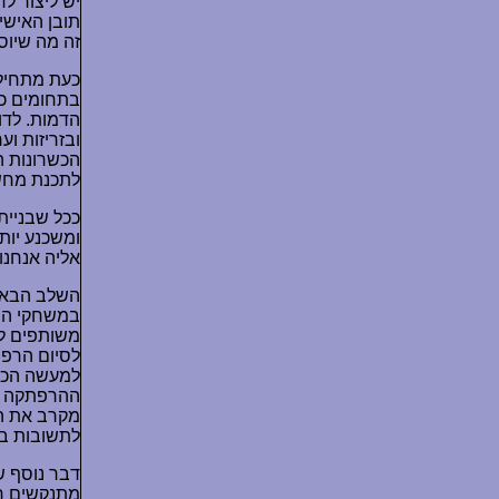
יש ליצור ל
תובן האישי
זה מה שיוסי
כעת מתחילי
בתחומים כל
הדמות. לדו
ובזריזות וע
הכשרונות ה
לתכנת מחשב
ככל שבניית
ומשכנע יות
אליה אנחנו
השלב הבא ה
במשחקי התפ
משותפים לכ
לסיום הרפת
למעשה הכהן
ההרפתקה הו
מקרב את הד
לתשובות בע
דבר נוסף 
מתנקשים רצ