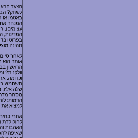
הצעד הראשו
לשחק? הבסי
באטמן או ר
המנחה את ה
עצומים), רמ
המדינות, ה
בפרוט ובדי
תהינה מוצל
לאחר סיום ב
אותה הוא ה
הראשון בבנ
וולקנית? ו
וכדומה. אח
תשתמש בכלי
שלה אליו, 
מסחר מדהים
הדמות: לוח
למצוא את ה
אחרי בחירת
לחוק לדת ו
האהבות והש
שאיפה להגן