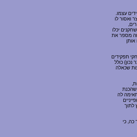
ים עצמו.
 ואסור לו
ים,
חקנים יכלו
חה מספר את
אותן
קי תפקידים
נכון) כולל
עות שכאלה
ת,
 שהכנת
תאימה לה
ייניים
 לתוך
כה, כי