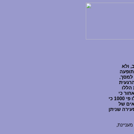
, ולא
התופעה
למסך,
הרגעית
הללו
חור כי
הרוצח מתגנב מאחוריהם, הם דברים ממכרים. עכשיו קחו את כל זה ותכפילו פי 1000 כי
ים של
עירה שניתן
עניינת,