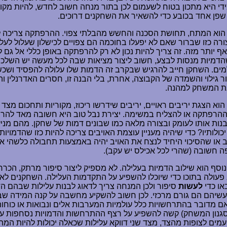
די היא מתכון בטוח לשעמום לכן בתור מנחה חשוב לחדש, להיות מקור
שפן אחד בכובע כדי להשאיר את השחקנים דרוכים.
 הוא המתח, תחושת הסכנה והחשש מהבלתי צפוי. ההרפתקה צריכה 
ורה כזו שברור שאם לא יפעלו בחוכמה הם צפויים לכישלון שעלול לעל
אף יותר מזה. זה צריך להיות נכון לא רק להרפתקה באופן כללי אל גם 
הדמיות מנסות לבצע, חשוב ליצור מציאות שבה לכל מעשה יש השלכו
ים. השחקן חייב להרגיש שבקרב זה הדמות שלו עלולה להפסיד ושכש
ר גילוי והשמדה של הקבוצה, אחרת, בלי הבנה זו, חסרים האדרנלין והע
ת המשחק למהנה.
הוא הצגת יריבים ראויים, יריבים שידרשו ריכוז, מקוריות ותחכום מצד 
הרפתקה או להצליח במשימה. יצירת נבל טוב היא חשובה מאד להר
בנות אותו לעומק ובצורה מלאה כמו שבונים דמות של שחקן. מהם מניעי
יכולותיו? כדי שיהיה מעניין עוצמת האויבים צריכה להיות כזו שהדמויות 
 או שהסיכוי היחיד לנצח את האויב יהיה באמצעות תחבולה כלשהי או 
ה חשובה (שהרי לכל אכילס יש עקב).
וסף הוא שילוב הדמיות בעלילה. לא מספיק ליצור סיפור מרתק, הכרח
פעולה בתוכו כדי שיוכלו להשפיע על התקדמות העלילה. השחקנים לא
או כדי
לעשות
סיפור ולכן המנחה צריך לדאוג לבנות עלילות שבהם ה
שיהם הם גורם מרכזי. לכן חשוב להשקיע מחשבה על קנה המידה שב
אם מדובר בהתרחשויות כלל עולמיות המערבות אלים ונבואות או כוחו
גנון המשחק) קשה להשפיע על רצף ההתרחשות והדמויות נסחפות ע
עמים לצופות מהצד, מצד שני דווקא עלילות שכאלה יכולות להיות המה