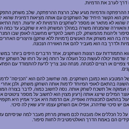
דרך לערב את הדמיות.
ת ההרפתקה והדמיות מגיע שלב הרצת ההרפתקה, שלב משחק התפקיד
 הוא הקשר היחיד של השחקנים עם אותה מציאות דמיונית שהוא יצר
שהוא לא מתאר או מספר לשחקנים הדמויות לא יודעות. רמת התיאור
 והאווירה שהמנחה משרה במהלך המשחק היא זו שתקבע עד כמה הש
סיפור וליהנות מהמשחק, לכן חשוב להקדיש מחשבה לאופן שבו המנ
ורה בה הוא משחק את האנשים (דמויות ללא שחקן) והיצורים האחרים 
יות ולדרך בה הוא מעביר להם את האווירה הנכונה.
וא התמודדות עם רצונות השחקנים, אחד הדברים היפים ביותר במשח
שדמות יכולה לעשות ככל העולה על רוחה (או על רוחו של השחקן יותר 
 צפויים או רצויים למנחה. מנחה טוב צריך לדעת להתמודד עם הפת
ים.
ל המטבע הוא כמובן השחקנים. מה שחשוב להם הוא "הכניסה" לדמו
שונה בהתאם לאופי המיוחד לדמות אותה השחקן משחק. ולכן אחרי
 ועמוקה אל תשכח לשחק אותה. נסה לחשוב כמוה, לדבר בצורה המ
ר המילים שייצג אותה (רעיון מצוין הוא לחשוב על מספר ציטוטים אופ
עול בהתאם לתכונותיה ואופייה, אם הדמות היא אביר אמיץ היא תקפוץ
 יש סיכוי שתיהרג, אפילו אם השחקן עצמו יודע שאין לה סיכוי.
על כל הכללים אלו מובטח לכם משחק מרתק מעבר למה שניסיתם עד 
דים הם באמת הדרך האולטימטיבית לחוות סיפור.