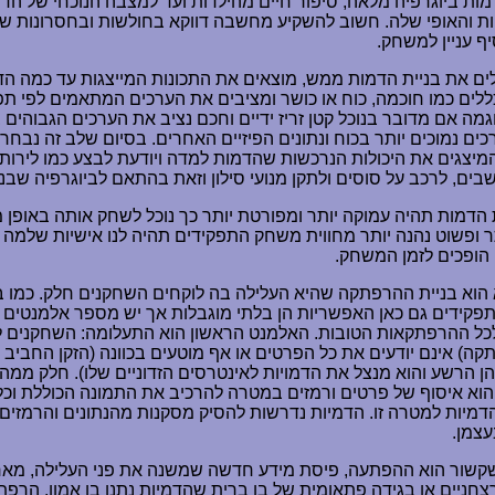
דמות ביוגרפיה מלאה, סיפור חיים מהילדות ועד למצבה הנוכחי של הד
ות והאופי שלה. חשוב להשקיע מחשבה דווקא בחולשות ובחסרונות של
ף עניין למשחק.
ם את בניית הדמות ממש, מוצאים את התכונות המייצגות עד כמה הד
לים כמו חוכמה, כוח או כושר ומציבים את הערכים המתאמים לפי תפ
גמה אם מדובר בנוכל קטן זריז ידיים וחכם נציב את הערכים הגבוהים
רכים נמוכים יותר בכוח ונתונים הפיזיים האחרים. בסיום שלב זה נבחר
מיצגים את היכולות הנרכשות שהדמות למדה ויודעת לבצע כמו לירות
ים, לרכב על סוסים ולתקן מנועי סילון וזאת בהתאם לביוגרפיה שבנינ
 הדמות תהיה עמוקה יותר ומפורטת יותר כך נוכל לשחק אותה באופן מ
ר ופשוט נהנה יותר מחווית משחק התפקידים תהיה לנו אישיות שלמה 
 הופכים לזמן המשחק.
וא בניית ההרפתקה שהיא העלילה בה לוקחים השחקנים חלק. כמו ב
קידים גם כאן האפשריות הן בלתי מוגבלות אך יש מספר אלמנטים
ל ההרפתקאות הטובות. האלמנט הראשון הוא התעלומה: השחקנים ל
קה) אינם יודעים את כל הפרטים או אף מוטעים בכוונה (הזקן החביב 
 הרשע והוא מנצל את הדמויות לאינטרסים הזדוניים שלו). חלק ממה
א איסוף של פרטים ורמזים במטרה להרכיב את התמונה הכוללת וכל
מיות למטרה זו. הדמיות נדרשות להסיק מסקנות מהנתונים והרמזים 
צמן.
שקשור הוא ההפתעה, פיסת מידע חדשה שמשנה את פני העלילה, מא
חניים או בגידה פתאומית של בן ברית שהדמיות נתנו בו אמון. הרפת