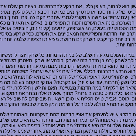
ן הוא לבחור, באופן כללי, את הרקע להתרחשות. באיזה מן עולם אתם
ס יכול להיות ספר או סרט קיימים כמו שר הטבעות של טולקין, מסע ב
איון עם ערפד או משהוא מקורי לגמרי שחברי הקבוצה יצרו. מתוך בסיס
מערכה: בונה את העולם והכוחות הפועלים בו (אלים או תאגידים כלכ
ת הטכנולוגיה בעולם, הגיאוגרפיה, הגזעים (קלינגונים, הוביטים או אל
תרבויות, הדתות והפוליטיקה המאפיינים את העולם. ככל שרקע בסיסי 
וק רב יותר כך יקבלו השחקנים תחושת מציאות ורציפות שלמה יותר 
חות יותר.
ניית העולם מגיעה השלב של בניית הדמויות. כל שחקן יוצר לו אישיות
ולך לשחק (במובן הזהה לזה ששחקן קולנוע או שחקן תאטרון משחקים
יית דמות הוא בחירת הגזע או התרבות ממנה מגיעה הדמות, האם היא
מהוא הרקע התרבותי הכללי שלה? עירוני? אנשי יערות? מפלנטה מנות
"כ יש להחליט על האופי הכללי של הדמות, האם היא לוחמנית? ואם כן
 נשק (חרבות, עוזי או פייזר) או בקרטה? אם קיים קסם בעולם מה 
מלאה או חלקית? במה הדמות מצטיינת, האם זה לשון חלקלקה, ידיים זר
 או יכלת ניווט טובה ביערות? מתוך שאלות אלה נבחר את המקצוע א
ם, קוסם, אביר, טייס חללית או סוכן חשאי. חשוב קודם לחשוב על רעיו
מקצוע המתאים ולא לעבור על רשימת המקצועות שבספר החוקים ול
 המקצוע יש להעמיק את אופי הדמות מהם העקרונות והאמונות שלה
למי נתונה נאמנותה? עד כמה הדמות חברותית והאם היא טיפוס של מ
נאות שלה וממה היא פוחדת? מה מניע אותה? רדיפת בצע, עוצמה, 
 על החלשים וללחום למען הצדק או אולי נקמה. אחרי שענינו על כל ה