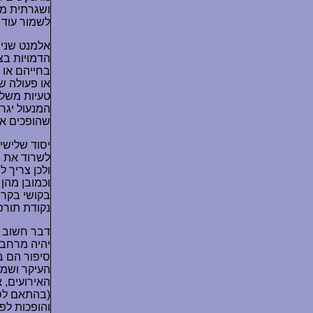
ושגרתית מי
לשמור עוד 
אלמנט שני
הדמויות בצ
בחייהם או 
או פעולה ש
טעיות משלמ
המנעול יגרו
שהופכים א
יסוד שלישי 
לשרוד את ה
ולכן צריך ל
וכמובן מהן 
בקושי בקרב
נקודת תורפ
דבר חשוב נ
יהיה מרחב 
סיפור הם ב
העיקר ושמע
האירועים, 
(בהתאם לס
והופכות לפ