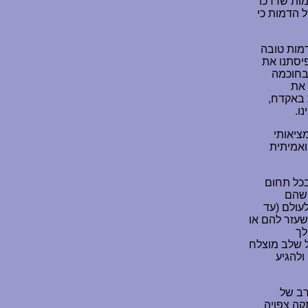
מות שדרכו
 הדמות כי
מות טובה
יסתנו את
 בחוכמה
 את
 באקדח,
ו.
ציאותי
ואמיתית
כל תחום
 שהם
עולם (עד
שעזר להם או
לך
 שלב מוצלח
ולהגיע
רב של
קה צפויה