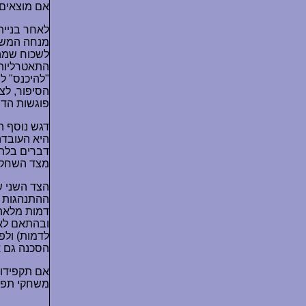
אם מוצאים 
לאחר בניי
מנחה המשחק
לשכוח שמה 
התאטרליות
"להיכנס" ל
הסיפור, לצ
פוגשות הדמ
דגש נוסף ה
היא העובדה 
דברים בלתי
מצד השחקנ
הצד השני ש
ההתנהגות ה
דמות מלאה
ובהתאם לאוצ
לדמות) ולפ
הסכנה גם אם
אם תקפידו 
משחקי תפקי