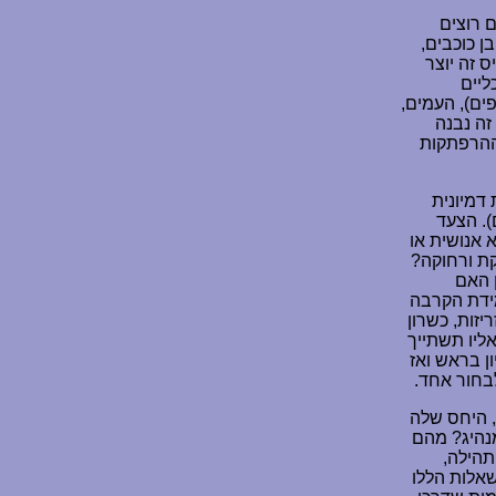
 רוצים
ן כוכבים,
 זה יוצר
ליים
פים), העמים,
זה נבנה
וההרפתקות
 דמיונית
). הצעד
 אנושית או
קת ורחוקה?
 האם
מידת הקרבה
יזות, כשרון
ליו תשתייך
ן בראש ואז
בחור אחד.
, היחס שלה
נהיג? מהם
תהילה,
שאלות הללו