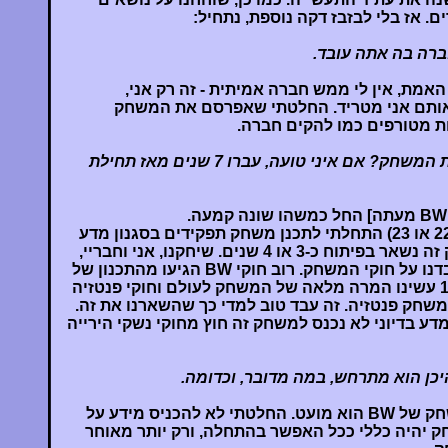
. אז בלי לבזבז דקה נוספת, נתחיל:
רה בה אתה עובד.
 האמת, אין לי ממש חברה אמיתית - זה רק אני,
ותם אני מטריד. החלטתי שאפרסם את המשחק
ת מטורפים כמו להקים חברה.
באיזה גיל התחלת לפתח את המשחק? אם איני טועה, עברו 7 שנים מאז תחילת
בשנת 1994(כשהייתי בגיל 22 או 23) התחלתי לתכנן משחק תפקידים בסגנון מדע
בדיוני בעתיד הקרוב. משחק זה נשאר בפיתוח כ-3 או 4 שנים. שיחקנו, אני וחבריי,
הרפתקאות רבות וכמו כן עבדנו על חוקי המשחק. רוב חוקי BW הגיעו מהתכנון של
המשחק הקודם. בשנת 1998 עשינו המרה מלאה של המשחק לעולם וחוקי פנטזיה
משחק פנטזיה. זה עבד טוב למדי כך שהשארנו את זה.
ע בדיוני לא נכנס למשחק זה חוץ מחוקי נשקי הירייה
כן הוא מתרחש, במה מדובר, וכדומה.
ובכן, נכון לעכשיו רקע המשחק של BW הוא מועט. החלטתי לא להכניס מידע על
ק יהיה כללי ככל האפשר בהתחלה, ורק יותר מאוחר