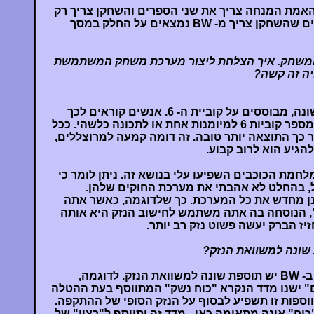
ן האמת המנחה צריך את שני הספרים והשחקן צריך רק
אחד מהם. כמו כן, כל החוקים שהשחקן צריך מ- BW נמצאים על החלק במסך
 המשחק. איך הצלחת ליצור מערכת משחק המשתמשת
חוקי המשחק, בראש ובראשונה, מבוססים על קוביית ה- 6. אנשים קוראים לכך
"בריכת קוביות". אתה זורק מספר קוביות 6 למיומנות אחת או לתכונה כלשהי. ככל
 כך התוצאה יותר טובה. זה דומה קמעה למרוצללים,
הגיע הוא לרוב קבוע.
לחמת הכוכבים השפיעו עלי בנושא זה. ניתן לומר כי
ל, בהחלט לא אהבתי את מערכת החוקים שלהן.
ן מחדש את כל המערכת. כך שלדוגמה, כאשר אתה
, הנוסחה בה אתה משתמש לחישוב הנזק היא אותה
יז הברק יעשה פשוט נזק רב יותר.
 שונה למשוואת הנזק?
כן. כמו כן, גם לכל הנשקים ב- BW יש תוספת שונה למשוואת הנזק. לדוגמה,
" ישנו מדד הנקרא "כוח נשק" המתווסף בעת ההטלה
וספות זו תשפיע לבסוף על הנזק הסופי של ההתקפה.
כוח" אינה מתאימה כאן - מדד זה יתווסף ל"רצון" של