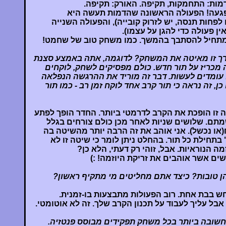
דמות: התחמקות, תקיפה. האורק: תקיפה.
פגעה! הפעולה הראשונה שהדמות תעשה היא
פחות תנסה, יש לזרוק קובייה), והפעולה השנייה
ן פעולה כדי להגן על עצמו).
 מתחיל להסתבך בהמשך. כמו משחק טוב של שחמט!
דרך זו מאיטה את המשחק? לדוגמה, אתה באמצע סצנת
מכריז על תור חדש. כולם מפסיקים לשחק, לוקחים
 עומדים לעשות. דבר זה מוריד את ההרגשה הנפלאה
ן, זה נראה כי תור קרב אחד לוקח זמן רב - כמו תור
 זו הופכת את הקרב לדרמטי ביותר. החדר הופך לפתע
מתם. שלושים שניות לאחר מכן כולם צורחים בגלל
או נכשל). אני אוהב את זה הרבה יותר מהשיטה בה
בתחילת כל תור. בהחלט ניתן לומר כי שיטה זו לא
ה הנוראיות. אבל, זוהי רק דעתי, הלא כן?
ים אשר אוהבים את זריקת היוזמה! :)
הן טובות? כיצד אתם מחליטים מי מתקיף ראשון?
ש בבת אחת. רוב הפעולות מתבצעות בו-זמנית.
בל עליך לעבוד על תכנון הקרב שלך. זה לא אוטומטי.
שובה ביותר בכל משחק תפקידים מבוסס פנטזיה.