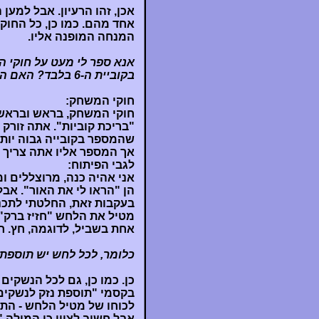
אכן, זהו הרעיון. אבל למע
המנחה המופנה אליו.
אנא ספר לי מעט על חוקי
בקוביית ה-6 בלבד? האם היה זה קשה?
חוקי המשחק:
שהמספר בקובייה גבוה יותר
אך המספר אליו אתה צריך ל
לגבי הפיתוח:
אני אהיה כנה, מרוצללים ומ
הן "הראו לי את האור". אב
בעקבות זאת, החלטתי לתכנ
מטיל את הלחש "חזיז ברק"
אחת בשביל, לדוגמה, חץ. חז
כלומר, לכל לחש יש תוספת
בקסמי "תוספת נזק לנשקים
לכוחו של מטיל הלחש - התו
אבל חשוב לציין כי המילה "