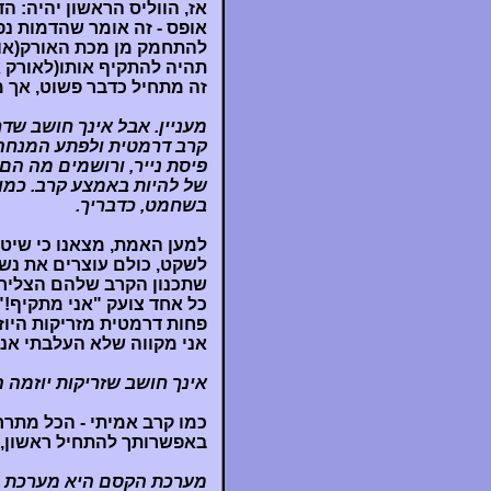
אז, הווליס הראשון יהיה: ה
אופס - זה אומר שהדמות נ
להתחמק מן מכת האורק(או ל
תהיה להתקיף אותו(לאורק אי
זה מתחיל כדבר פשוט, אך
מעניין. אבל אינך חושב ש
קרב דרמטית ולפתע המנחה 
פיסת נייר, ורושמים מה הם
של להיות באמצע קרב. כמו כ
בשחמט, כדבריך.
למען האמת, מצאנו כי שיטה
לשקט, כולם עוצרים את נש
שתכנון הקרב שלהם הצליח(
כל אחד צועק "אני מתקיף!" 
פחות דרמטית מזריקות היוזמ
אני מקווה שלא העלבתי אנש
אינך חושב שזריקות יוזמה 
כמו קרב אמיתי - הכל מתרח
באפשרותך להתחיל ראשון, א
מערכת הקסם היא מערכת ח