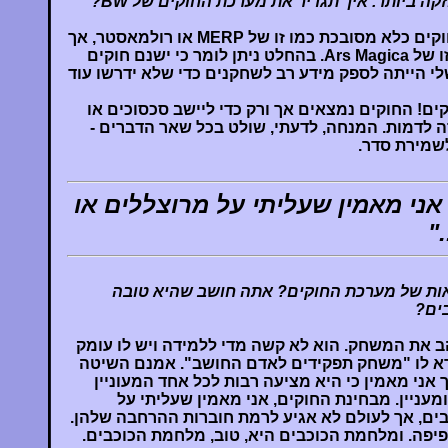
קה ביותר. איך תגדיר את מערכת החוקים של BW?
הייתי מגדיר את מערכת החוקים כלא מסובכת כמו זו של MERP או רולמאסטר, אך
גם לא עשירה ונפלאה כמו זו של Ars Magica. בהחלט ניתן לומר כי ישנם חוקים
הכוונה שלי הייתה לספק מידע רב לשחקנים כדי שלא ידרשו עוד
ים! החוקים נמצאים אך ורק כדי ליישב סכסוכים או
 לדמות. המנחה, לדעתי, שולט בכל שאר הדברים -
שמירת סדר.
אני מאמין שעליתי על מרוצללים או
"
ות של מערכת החוקים? אתה חושב שהיא טובה
ים?
ב את המשחק. הוא לא קשה מדי ללמידה ויש לו עומק
רא לו "משחק תפקידים לאדם החושב". אמנם השיטה
אני מאמין כי היא מציעה רבות לכל אחד המעוניין
עניין. מבחינת החוקים, אני מאמין שעליתי על
ים, אך לעולם לא אגיע לרמת חוברות ההרחבה שלהן.
יפה. ומלחמת הכוכבים היא, טוב, מלחמת הכוכבים.