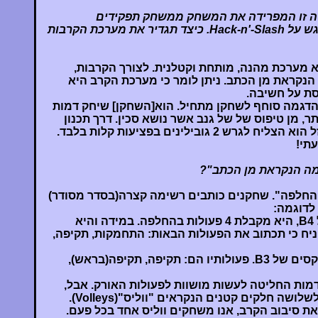
 זו המפרידה את המשחק ממשחק תפקידים
ריאליסטי או משחק השם דגש על Hack-n'-Slash. כיצד תגדיר את מערכת הקרבות
ת הקרבות של BW היא מערכת מהנה, מותחת וקטלנית. לצורך הקרבות,
קראת מן הכתב. ניתן לומר כי מערכת הקרב היא
סת על חשיבה.
דגמה סוחף לשחקן מתחיל. הוא[השחקן] שיחק דמות
ר, מן טיפוס של של גנב אשר נושא סכין. דרך תכנון
הקרב אותו עשה ובעזרת מזל הוא הצליח לגרש 2 גובילינים בפציעות קלות בלבד.
תי!
מה הנקראת מן הכתב"?
החלפה". שחקנים כותבים רשימה קצרה(בסדר מסודר)
לדוגמה:
אם לדמות יש רפלקסים של B4, היא מקבלת 4 פעולות בהחלפה. במידה והיא
ניח כי תכתוב את הפעולות הבאות: התחמקות, תקיפה,
לאורק, לעומת זאת, יש רפלקסים של B3. פעולותיו הם: תקיפה, תקיפה(בראש),
מות החליטה לעשות מושוות לפעולות האורק. אבל,
רשימת הפעולות מתחלקת לשלושה חלקים קטנים הנקראים "ווליס"(Volleys).
ת סיבוב הקרב, אנו משחקים ווליס אחד בכל פעם.