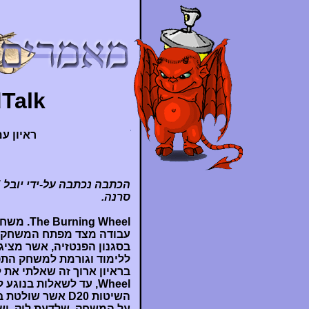
HardTalk עם
ראיון עם היוצר
סרנה.
בסגנון הפנטזיה, אשר מציג
ללימוד וגורמת למשחק התפק
Wheel, עד לשאלות בנ
השיטות D20 אשר 
על המשחק, שלדעת לוק, ישנ