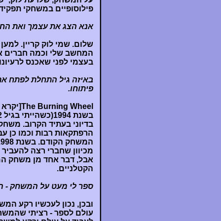
פילוסופיים במשחקי תפקידים
אנא הצג את עצמך ואת החב
שלום. שמי לוק קריין. למען
המחשב שלי וכמה חברים א
בעצמי לפני שאכנס לרעיונו
פיתוחו.
The Burning Wheel[יקרא BW מעתה] החל כמשהו שונה קמעה.
מכיוון שחברי רצה להעביר 
אבל, דבר אחד מן משחק המד
הקטלניים.
ספר לי מעט על המשחק - הי
עולם לספר - רציתי שהמשח