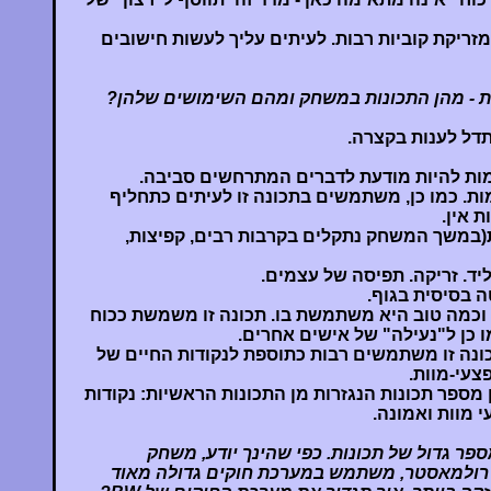
ריקת קוביות רבות. לעיתים עליך לעשות חישובים
ת - מהן התכונות במשחק ומהם השימושים שלהן?
תדל לענות בקצרה.
ות להיות מודעת לדברים המתרחשים סביבה.
ות. כמו כן, משתמשים בתכונה זו לעיתים כתחליף
 אין.
תכונות פיזיות(במשך המשחק נתקלים בקרבות רבים, קפיצות,
 ליד. זריקה. תפיסה של עצמים.
ה בסיסית בגוף.
 וכמה טוב היא משתמשת בו. תכונה זו משמשת ככוח
ו כן ל"נעילה" של אישים אחרים.
כונה זו משתמשים רבות כתוספת לנקודות החיים של
צעי-מוות.
ן מספר תכונות הנגזרות מן התכונות הראשיות: נקודות
י מוות ואמונה.
ר גדול של תכונות. כפי שהינך יודע, משחק
פקידים של חברת I.C.E, רולמאסטר, משתמש במערכת חוקים גדולה מאוד