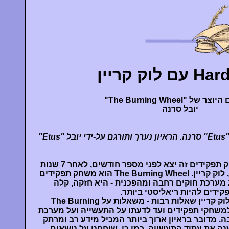
 לוק קריין
 של "The Burning Wheel"
יובל סרנה
הכתבה נכתבה על-ידי יובל "Etus" סרנה. הראיון נערך ותורגם על-ידי יובל "Etus"
The Burning Wheel. משחק תפקידים זה יצא לפני מספר חודשים, לאחר 7 שנות
עבודה מצד מפתח המשחק, לוק קריין. The Burning Wheel הוא משחק תפקידים
 מערכת חוקים רחבה ומהפכנית - היא חזקה, קלה
ידים להיות ריאליסטי ביותר.
בראיון ארוך זה שאלתי את לוק קריין שאלות רבות - משאלות על The Burning
וגע למשחקי תפקידים ועד לדעתו על התעשייה ועל מערכת
שולטת בה. מדובר בראיון ארוך ביותר המכיל מידע רב ומרתק
ה את עתיד התעשייה. כמו כן, שוחחנו על נושאים