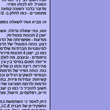
המטיל. לא לכוחו הפיזי.
מדובר בדבר השונה קמעה מז
מתמטיים - כמו לחלק ב- 2!
זה מביא אותי לשאלה נוספ
וואו, זוהי שאלה גדולה. אש
ישנן 2 תכונות מנטליות:
מודעות - אפשרותה של הדמ
רצון: כוחה המנטלי של הדמ
למיומנויות חברתיות שלדמות
כמו כן, ישנן 4 
טיפוסים - ובעצם, מה לא!):
זריזות: תאום בסיסי בין עין
מהירות: ריצה וכמו כן שליט
כוח: כוחה הפיזי של הדמות
הבסיסי לנשקים רגילים וכמ
קשיחות: עמידות פיזית. בת
הדמות ולרמת הפגיעה של פ
חשוב להזכיר כי כמו כן ישנ
חיים, רפלקסים, חישול, פצע
ניתן לאמר כי השתמשת במספ
הת