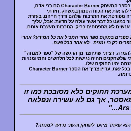
ק.
ארבעת הגזעים המתוארים בספר המשחק Character Burner הם בני אדם,
י להראות את הכוח הטמון במשחק, חזרתי
רה מפורטת את התרבות שלהם ודרך חייהם. בעזרת
ור כמעט כל דבר אשר עולה על הדעת. אבל, עליך
אנשים לא מתפתחים בריק, התרבות מעצבת אותם.
למה הפצת את המשחק ב-2 ספרים במקום ספר אחד המכיל את כל המידע? אחרי
פרים רק בו זמנית - לא אחד בכל פעם.
להמרה. רציתי שתיווצר מן הרגשה של "ספר למנחה"
תי שלשחקנים תהיה נגישות לכל הלחשים והמיומנויות
חה יהיו החוקים שלו.
זה עבד טוב למדי - המנחה, בכל זאת, עדיין צריך את הספר Character Burner
דומה.
מערכת החוקים כלא מסובכת כמו זו
או רולמאסטר, אך גם לא עשירה ונפלאה
הוא שאחד מיועד לשחקן והשני מיועד למנחה?