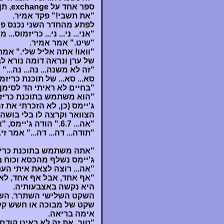
ספר אחד על exchange, תן לי להביא אותו..."
"את תשבי!" פקד אמיר.
לפתע מהחדר השני נכנס פנ
"אני... ני... ני... כריזמוס... מ
"שיט." אמר אמיר.
"וואו! אתה אליל שלי." אמ
של ערן ונראה דומה נורא ל
"זה לא משנה... נה... נה..." 
סא... סא... של תוכנת כריזמה.
"בחיים לא ראיתי הד לסימ
"הוא משתמש בתוכנת כריזמ
ג'יימס (כן, לא הזכרתי את ז
הצוואר וקרצה לו בלי בושה.
"אה... 6.7." הודה ג'יימס, "אבל בקרוב אני משדרג ל-7 בטא."
"תודה... דה... דה..." אמר ז
"אתה משתמש בתוכנת כריזמ
ג'יימס נשלף מהכסא וכוח ב
"אה... רוצה לצאת איתי הע
"אף אחד, אבל אף אחד, לא
היא נקשה באצבעותיה.
השקט השלישי השתרר. השקט
שקט של מבוכה או חשש קל,
אימה בריאה.
"טוב, את זה לא ראינו קודם.