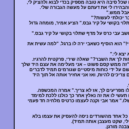
כל סיבה היא טובה מספיק בכדי לבוא ולהציק לי,
 והבהירו לי את דעתם על מעשה הגבורה שלי.
אבל ממש."
ר יכולתי לעשות?"
י בקושי על קיר גבס." הציע אמיר, מומחה גדול
ב עבי כרס על מדף שתלוי בקושי על קיר גבס."
יי!" הוא הוסיף כשאבי ירה לו ברגל. "למה עשית את
יצא לי."
ות לך את השבר?" שאלה שירי, פרקטית להרגיז.
 "זה ממש קסם פשוט – אני מעלימה את עצם היד שלך
ם על ידי כוחות מיסטיים שגורמים תמיד לדברים
 צריכים להיות, ואז אני אחזיר אותה אל תוך היד
ו מפריעים לך, אז לא צריך." אמרה המכשפה.
 תעשי לו את זה נאלץ אחר כך כולנו ללכת למימד
ו." אמר אבי וקנה לעצמו כרטיס מלחיה חד פעמי
כל אחד מהשורדים ניסה להעסיק את עצמו בלא
לי, שקט מעצבן אותה תמיד).
נה מורגן.