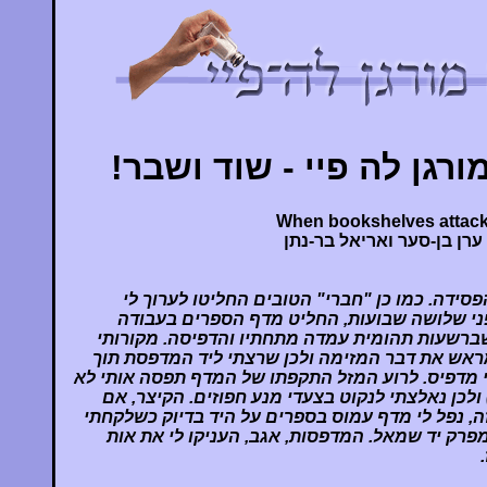
רגן לה פיי - שוד ושבר!
When bookshelves attac
ערן בן-סער ואריאל בר-נתן
פסידה. כמו כן "חברי" הטובים החליטו לערוך לי
ני שלושה שבועות, החליט מדף הספרים בעבודה
ברשעות תהומית עמדה מתחתיו והדפיסה. מקורותי
מראש את דבר המזימה ולכן שרצתי ליד המדפסת תוך
י מדפיס. לרוע המזל התקפתו של המדף תפסה אותי לא
ולכן נאלצתי לנקוט בצעדי מנע חפוזים. הקיצר, אם
ה, נפל לי מדף עמוס בספרים על היד בדיוק כשלקחתי
רק יד שמאל. המדפסות, אגב, העניקו לי את אות