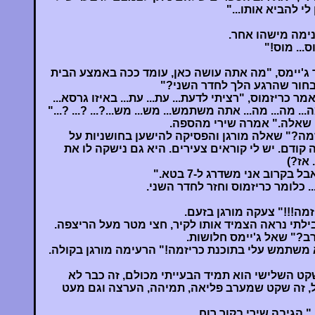
ימה מישהו אחר.
וס... מוס!"
ר ג'יימס, "מה אתה עושה כאן, עומד ככה באמצע הבית
בחור שהרגע הלך לחדר השני?"
אמר כריזמוס, "רציתי לדעת... עת... עת... באיזו גרסא...
.. מה... מה... אתה משתמש... מש... מש...?... ?... ?..."
ן שאלה." אמרה שירי מהספה.
ה?" שאלה מורגן והפסיקה להישען בחושניות על
ה קודם. יש לי קוראים צעירים. היא גם נישקה לו את
 אז?)
י... כלומר כריזמוס וחזר לחדר השני.
ה!!!" צעקה מורגן בזעם.
ילתי נראה הצמיד אותו לקיר, חצי מטר מעל הריצפה.
רב?" שאל ג'יימס חלושות.
 משתמש עלי בתוכנת כריזמה!" הרעימה מורגן בקולה.
 השלישי הוא תמיד הבעייתי מכולם, זה כבר לא
 זה שקט שמערב פליאה, תמיהה, הערצה וגם מעט
" הגיבה שירי בקור רוח.