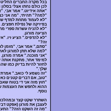
בכל מקרה החברים החליטו ש
לכן כולם נחתו אצלי בסלון
"אתה אידיוט." אמר אבי, "
"למה?" תהיתי, "מה אני כב
"לא לעמוד מתחת למדף שתלו
בפיזיקה של נפילת חפצים.
"לא להניח עשרות ספרי מחש
הציעה מורגן.
"לא להדפיס." הציע זיו. "א
זה?"
"סתם," אמר אבי, "מזמן לא 
"למה שלא תתן למורגן לאח
"אני מוכנה." אמרה מורגן,
למימד אחר, מתקנת אותה ש
לחזור להיות בדיוק כמו שהם
שלך."
"זה נשמע לי כואב." אמרתי.
"טוב, אם דברים קטנים כאל
"חוץ מזה אני די בטוח שאם
ההוא ולחפש את העצמות של
נוסף.
השתרר שקט קצר ובמהלכו 
לעצבן את מורגן (אפקט דבי
"מה זה השקט הזה?" התעצב