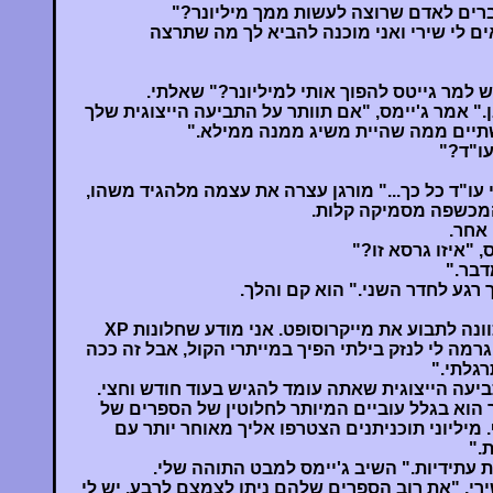
מדברים לאדם שרוצה לעשות ממך מיליונר?"
ים לי שירי ואני מוכנה להביא לך מה שתרצה
 למר גייטס להפוך אותי למיליונר?" שאלתי.
." אמר ג'יימס, "אם תוותר על התביעה הייצוגית שלך
שתיים ממה שהיית משיג ממנה ממילא."
עו"ד?"
עו"ד כל כך..." מורגן עצרה את עצמה מלהגיד משהו,
המכשפה מסמיקה קלות.
 אחר.
 "איזו גרסא זו?"
דבר."
ך רגע לחדר השני." הוא קם והלך.
"שמע, ג'יימס, אין לי שום כוונה לתבוע את מייקרוסופט. אני מודע שחלונות XP
רמה לי לנזק בילתי הפיך במייתרי הקול, אבל זה ככה
גלתי."
תביעה הייצוגית שאתה עומד להגיש בעוד חודש וחצי.
הוא בגלל עוביים המיותר לחלוטין של הספרים של
מיליוני תוכניתנים הצטרפו אליך מאוחר יותר עם
ת."
ות עתידיות." השיב ג'יימס למבט התוהה שלי.
ירי, "את רוב הספרים שלהם ניתן לצמצם לרבע. יש לי