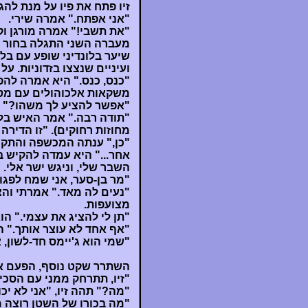
זיו פתח את פיו על מנת לה
"אני אפתח." אמרה שירי.
"את תשבי!" אמרה מורגן ו
מעברה השני התגלה בחור גב
שיער בלונדיני שופע עם בלו
ועיניים שנצצו בזדוניות. על
"כנס, כנס." היא אמרה לה
משקאות אלכוהולים עם מטר
"אפשר להציע לך משהו?"
"תודה רבה." אמר האיש בלבב
מחוזות רחוקים). "זו הדירה
"כן," ענתה המכשפה והתקרב
אחר..." היא עמדה להקיש 
השבר שלי, וניגש ישר אלי.
"מר בן-סער, אני שמח לפגו
"נעים לה מאד." אמרתי והצב
מצועפות.
"תן לי להציג את עצמי." הו
"אף אחד לא עוצר אותך." ה
"שמי הוא ג'יימס חד-לשון, 
השתרר שקט נוסף, הפעם את 
"זיו, תתרחק ממני עם הסכין
"מה?" תהה זיו, "אני לא יכ
"מה בכורו של השטן רוצה מ