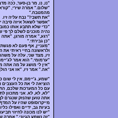
"נו, נו, מר בן-סער, ככה 
"שלום." אמרה שירי, "קורא
מהמטבח."
"את תשבי!" נבח עליה זיו.
"אפשר לשאול איזה סיבה יש
"כדי שלא תתבע אותו כמובן
נהיה מוכנים לשלם לך פי 
"רגע," אמרה מורגן, "אתה 
"כן גבירתי."
"מעניין, אף פעם לא פגשתי 
ולראשונה בחיי ראיתי את 
זיו, מצד שני, עלה על משהו
"ערמומי." הוא אמר לג'יימס,
"אין לי מושג על מה אתה מ
"אה." אמר זיו, "אז אני הול
הוציאה לי את כל העצבים וג
עם כל המערכות שלכם, התר
"לא, לא, לא. אני מתכוון ל
אתה טוען שהנזק שנגרם לך 
מייקרוסופט שהיו על המדף. 
בעיות גב, ידיים ואפילו כליו
"יש לנו מכונה לחיזוי תביע
"זה נשמע הגיוני." אמרה ש