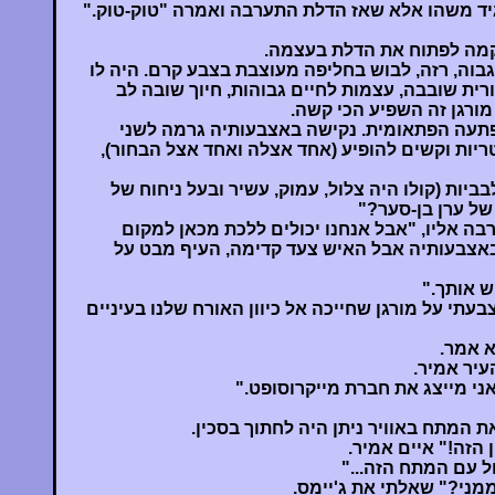
גיד משהו אלא שאז הדלת התערבה ואמרה "טוק-טוק."
קמה לפתוח את הדלת בעצמה.
וה, רזה, לבוש בחליפה מעוצבת בצבע קרם. היה לו
רית שובבה, עצמות לחיים גבוהות, חיוך שובה לב
 מורגן זה השפיע הכי קשה.
פתעה הפתאומית. נקישה באצבעותיה גרמה לשני
יות וקשים להופיע (אחד אצלה ואחד אצל הבחור),
יות (קולו היה צלול, עמוק, עשיר ובעל ניחוח של
 של ערן בן-סער?"
ה אליו, "אבל אנחנו יכולים ללכת מכאן למקום
באצבעותיה אבל האיש צעד קדימה, העיף מבט על
ש אותך."
עתי על מורגן שחייכה אל כיוון האורח שלנו בעיניים
א אמר.
עיר אמיר.
אני מייצג את חברת מייקרוסופט."
המתח באוויר ניתן היה לחתוך בסכין.
 הזה!" איים אמיר.
ול עם המתח הזה..."
מני?" שאלתי את ג'יימס.