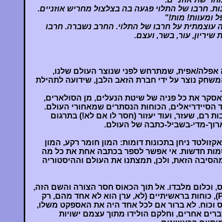
ות. חרבו של התלוי פגעה בה בצלצול מחריש אוזניים.
 ומעוות! מות!"
 עוצמתית על חרבו של התלוי. החרב נשברה. חרבו
שיריון, עור, בשר, ועצם.
נטזיה אפלה/אפית, שמתרחש לפני שנוצר העולם שלנו,
משחק נוצר על ידי חברת הזאב הלבן, שידועה לתהילת
סקר את כל פניה של שיטת הנעלים, מן הסולארים,
 הסיידריאלים, הכוחות הנסתרים שמאחורי העולם.
ת רם, שעזר, ועוד יעזור (חסר לו אם לא!) בתרגום
רוך-מדי-בשביל-כתבה של העולם.
זולטד ניחן בתכונות דומות: המון חומר רקע, המון
קסמות חדשות. אי אפשר לספר בכתבה אחת את כל מה
הסיבה הזאת, ולכן, תמצתנו את העולם וההיסטוריה
ס, וכלום מלבדו. אל תוך הכאוס חסר הצורה והשם הזה,
באו הקדמונים (Primordials), כוחות בראשיתיים (לא, ערן הוא לא אחד מהם, רק
 וכוח. לא ברור אם לכל אחד היה את האספקט משלו,
רים אחרים, וחלקם הולידו מתוך עצמם ישויות