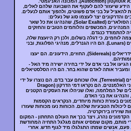
A), המכונה האניגמטי.
 הידע שיעזור להם לעקוף את השבועה שלהם לאלים,
להאציל על בני אדם פשוטים, ולהפוך אותם לנעלים.
 והדרקונים יצר לעצמו סוג של נעלים:
השמש הלא נכבשת יצר את הסולארים (Solar Exalted), שהנהיגו את כל שאר
 המנהיגים, המכשפים והלוחמים הטובים והחזקים
יה להתמודד כנגדם.
מה לוחמים, כי דגלה בשלום, ולכן רק היועצת שלה,
לונה, יצרה נעלים - הלונארים (Lunars). הם היו הגנרלים, מנהיגי הפלוגות, ובני
חמש העלמות יצרו את הסיידריאלים (Sidereals), החוזים, הידעונים. הם יעצו
מותיהם.
גיעו אל בני אדם על ידי בחירה ישירה מיד האל -
 ומעביר אותה לאדם שהוא בחר. הם היו הסלסטיאלים
מתחתיהם היו הטרסטריאלים (Terrestrial), אלו שכוחם עבר בדם. הם נוצרו על ידי
בניה של גאיה, חמשת דרקוני האלמנטים. הם נקראו דמי הדרקון (Dragon
יל הרגלים של המלחמה, ואלו שניהלו את העסקים הקטנים
 והנהיגו את בני האדם.
ונים בעזרת כוחות מיוחדים, הנקראים הקסמות
מוסיפים ליכולות הטבעיות שלהם. הכוחות נעו מכוחות שעזרו
ת שזירזו בירוקרטיה.
 הקדמונים נהרג, ויצר בכך את העולם התחתון - המקום
י מותם, מקום שמסיט אותם מגלגל התחיה המחודשת
Wheel of Reincarnatio). פעם, אנשים שמתו התגלגלו מיד לגוף חדש. אחרי