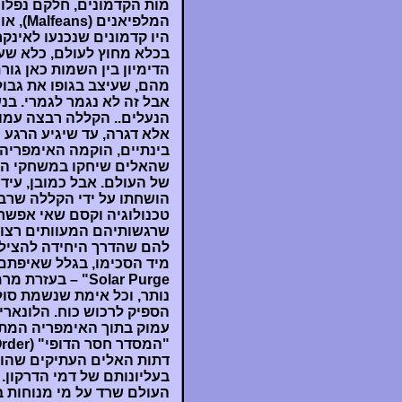
מות הקדמונים, חלקם נפלו 
המלפיאנים (Malfeans), או האלים המתים.
היו קדמונים שנכנעו לאינק
הדימיון בין השמות כאן גו
מהם, שעיצב בגופו את גבולו
אבל זה לא נגמר לגמרי. בנ
הנעלים.. הקללה רבצה עמו
אלא דגרה, עד שיגיע הרגע 
בינתיים, הוקמה האימפריה. 
שהאלים שיחקו במשחקי האלו
של העולם. אבל כמובן, עידנ
הושחתו על ידי הקללה שר
טכנולוגיה וקסם שאי אפשר
שרגשותיהם המעוותים רצו. 
להם שהדרך היחידה להציל 
Solar Purge" – 
נותר, וכל אימת שנשמת סול
הספיק לרכוש כוח. הלונארי
עמוק בתוך האימפריה המתה
דתות האלים העתיקים שהוש
בעליונותם של דמי הדרקון.
העולם שרד על מי מנוחות 