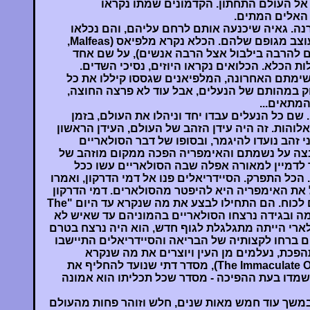
אל העולם התחתון. הקדמונים שמתו נקראו
רנה. גאיה שיכנעה אותם לרחם עליהם, והם נכלאו
בכלא מחוץ לעולם, כלא שעוצב מגופם שלהם. הכלא נקרא מלפיאס (Malfeas,
רם להרבה בילבול אצל הרבה אנשים), על שם אחד
ת הכלא. הכלואים נקראו היוזים, נסיכי השדים.
שימתם האחרונה, המלפיאנים שגססו קיללו את כל
ק במהותם של הנעלים, אבל עוד לא פרצה החוצה,
המתאים...
שם כל הנעלים עבדו יחד וניהלו את העולם, בזמן
הות. זה היה עידן הזהב של העולם, העידן הראשון
י זהב נועדו להיגמר, ובסופו של דבר הסולאריים
בצה על נשמתם והאימפריה הפכה ממקום מוזהב של
 לדמיין למאורה אפלה שבה הסולאריים עשו ככל
הכל התפרק. הסיידריאלים פנו אל דמי הדרקון, ואמרו
את האימפריה היא להיפטר מהסולארים. דמי הדרקון
מיד הסכימו, בגלל שאיפתם לכוח. הם התחילו לבצע את מה שנקרא עד היום "The
בעזרת מרמה ובגידה נרצחו הסולאריים בהמוניהם עד שאיש לא
ארי הייתה מתגלגלת לגוף חדש, הוא היה נרצח בטרם
ם ברחו לקצותיה של הבריאה והסיידריאלים התיישבו
פכת, נעלמים מן העין ויוצרים את מה שנקרא
"המסדר חסר הדופי" (The Immaculate Order), מסדר דתי שנועד להחליף את
מדו בעת ההפיכה - מסדר שכל תכליתו הוא אמונה
במשך עוד חמש מאות שנים, חלש וזוהר פחות מהעולם