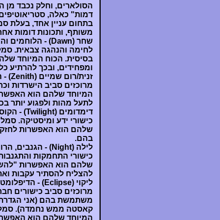
הסולארים, וחלק נכבד מן ה
דמות" כאלה, סטריאוטיפים
בתחום עניין אחד, בעלת סמ
משותף, ותכונות דומות אחר
שחר (Dawn) - הלו
לחימה והנהגה צבאית. סמל
בסיסית. הכוח המיוחד שלה
ומפחידים, ובכך להרתיע כ
זנית/
מרוכזים סביב הישרדות וכר
המיוחד שלהם הוא האפשרות
לתעל מהות ולפגוע יותר בכ
דימדומים (
כישורי ידע ומיסטיקה. סמל
שלהם הוא האפשרות לחזק 
בהם.
לילה (Night) - ה
כישורי התחמקות והתגנבות.
שלהם הוא האפשרות "להשתי
להצליח להסתיר עקבות ואת
ליקוי (Eclipse
מרוכזים סביב כישורים חב
משתמשת בהם (אני הגדרתי
קאסטה ממש נחמדה). סמל ה
המיוחד שלהם הוא האפשרות