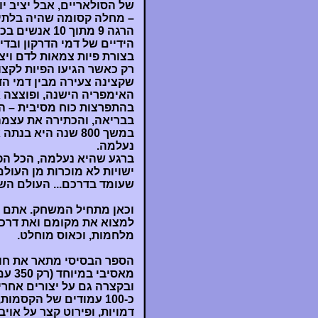
של הסולאריים, אבל יציב י
– מחלה קסומה שהיה בלתי 
הרגה 9 מתוך 
הידיים של דמי הדרקון ובד
בצורת פיות צמאות לדם וי
רק כאשר הגיעו הפיות לקצו
שקצינה צעירה מבין דמי ה
האימפריה הישנה, ופוצצה 
בהתפרצות כוח מסיבית – הי
בבריאה, והכתירה את עצמה לקיסרית ה
נעלמה.
ברגע שהיא נעלמה, הכל הפך
ישויות לא מוכרות מן העול
שעומד בדרכם... העולם השת
וכאן מתחיל המשחק. אתם ת
למצוא את מקומם ואת דרכם,
מלחמות, וכאוס מוחלט.
הספר הבסיסי מתאר את חוק
מאסי
דמויות, ופירוט קצר על אויב