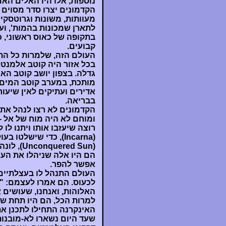
נוספות, אלו היו האלים הא
הקדמונים יצרו סדר מסוים 
מעוותות, משונות וגרוטסקי
לתארן שמכונות בהמות', וע
בתקופה של כאוס ראשוני, כ
קבועים.
העולם הזה, שלמרות כל הת
בכל אזור היה קוטב אלמנ
גדלה. בצפון יושב קוטב הא
מותכת, במערב קוטב המים ב
אדירים ועתיקים לאין שיעו
בבריאה.
הקדמונים לא רצו לנהל את
ומוחם לא היה מוח של אל - 
רוצה שיעזבו אותו ויתנו לו
(Incarna), כדי שיש
הם היו אלה שניהלו את העו
אפשר להפר.
העולם התנהל לו בעצלתיים,
לכעוס. הם אמרו לעצמם: "
האלוהות, ואנחנו, שעושים א
למרות הכל, הם היו תחת שב
האינקרנה התחילו לתכנן א
שעד היום נשארו לא-מובנו