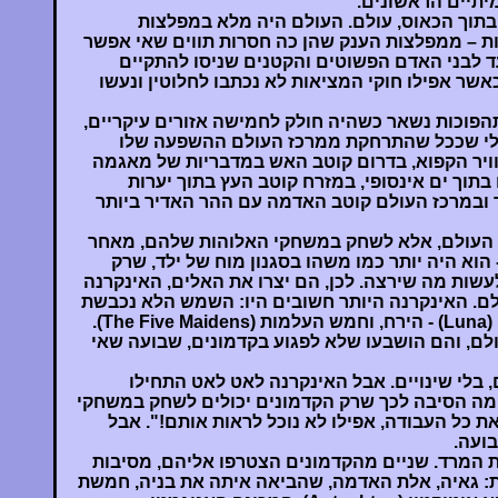
מיתיים הראשונים.
בתוך הכאוס, עולם. העולם היה מלא במפלצות
ות – ממפלצות הענק שהן כה חסרות תווים שאי אפשר
ד לבני האדם הפשוטים והקטנים שניסו להתקיים
אשר אפילו חוקי המציאות לא נכתבו לחלוטין ונעשו
הפוכות נשאר כשהיה חולק לחמישה אזורים עיקריים,
טלי שככל שהתרחקת ממרכז העולם ההשפעה שלו
וויר הקפוא, בדרום קוטב האש במדבריות של מאגמה
תוך ים אינסופי, במזרח קוטב העץ בתוך יערות
ר ובמרכז העולם קוטב האדמה עם ההר האדיר ביותר
 העולם, אלא לשחק במשחקי האלוהות שלהם, מאחר
הוא היה יותר כמו משהו בסגנון מוח של ילד, שרק
 לעשות מה שירצה. לכן, הם יצרו את האלים, האינקרנה
לטו בעולם. האינקרנה היותר חשובים היו: השמש הלא נכבשת
(Unconquered Sun), לונה (Luna) - הירח, וחמש העלמות (The Five Maidens).
לם, והם הושבעו שלא לפגוע בקדמונים, שבועה שאי
 בלי שינויים. אבל האינקרנה לאט לאט התחילו
מה הסיבה לכך שרק הקדמונים יכולים לשחק במשחקי
ת כל העבודה, אפילו לא נוכל לראות אותם!". אבל
ועה.
ת המרד. שניים מהקדמונים הצטרפו אליהם, מסיבות
ת: גאיה, אלת האדמה, שהביאה איתה את בניה, חמשת