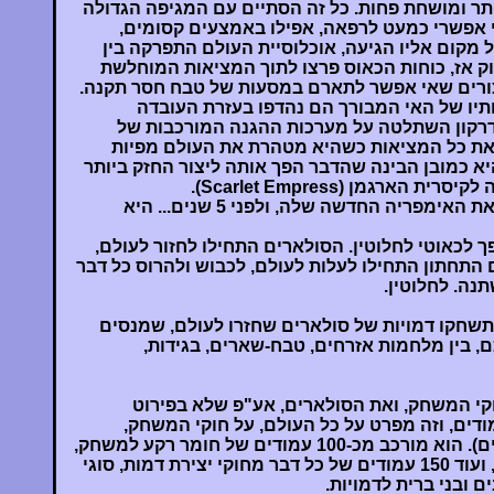
ותר ומושחת פחות. כל זה הסתיים עם המגיפה הגדולה
אפשרי כמעט לרפאה, אפילו באמצעים קסומים,
10 אנשים בכל מקום אליו הגיעה, אוכלוסיית העולם התפרקה בין
יוק אז, כוחות הכאוס פרצו לתוך המציאות המוחלשת
צורים שאי אפשר לתארם במסעות של טבח חסר תקנה.
תיו של האי המבורך הם נהדפו בעזרת העובדה
דרקון השתלטה על מערכות ההגנה המורכבות של
את כל המציאות כשהיא מטהרת את העולם מפיות
א כמובן הבינה שהדבר הפך אותה ליצור החזק ביותר
ארגמן (Scarlet Empress).
במשך 800 שנה היא בנתה את האימפריה החדשה שלה, ולפני 5 שנים... היא
 לכאוטי לחלוטין. הסולארים התחילו לחזור לעולם,
ם התחתון התחילו לעלות לעולם, לכבוש ולהרוס כל דבר
נה. לחלוטין.
שחקו דמויות של סולארים שחזרו לעולם, שמנסים
 בין מלחמות אזרחים, טבח-שארים, בגידות,
י המשחק, ואת הסולארים, אע"פ שלא בפירוט
בי במיוחד (רק 350 עמודים, וזה מפרט על כל העולם, על חוקי המשחק,
ובקצרה גם על יצורים אחרים). הוא מורכב מכ-100 עמודים של חומר רקע למשחק,
כ-100 עמודים של הקסמות, ועוד 150 עמודים של כל דבר מחוקי יצירת דמות, סוגי
ים ובני ברית לדמויות.