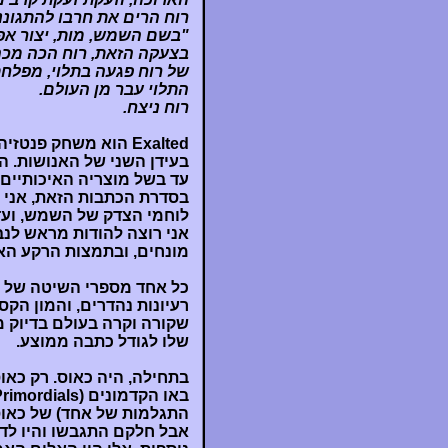
רוח הרים את חרבו להתגוננ
"בשם השמש, מות, יצור אפל
בצעקה הזאת, רוח הכה מכה
של רוח פגעה בתלוי, מפלחת 
התלוי עבר מן העולם.
רוח ניצח.
Exalted הוא משחק פ
בעידן השני של האנושות. ה
עד בשל מוצריה האיכותיים.
בסדרת הכתבות הזאת, אני א
לוחמי הצדק של השמש, ועד
אני רוצה להודות מראש לנבו
מונחים, ובתמצות הרקע הא
כל אחד מספרי השיטה של אק
רעיונות נהדרים, והמון ה
שקורה וקרה בעולם בדיוק מ
שלו לגודל כתבה ממוצע.
בתחילה, היה כאוס. רק כאו
התגלמות של אחד) של כאוס
אבל חלקם התגבשו והיו לדב