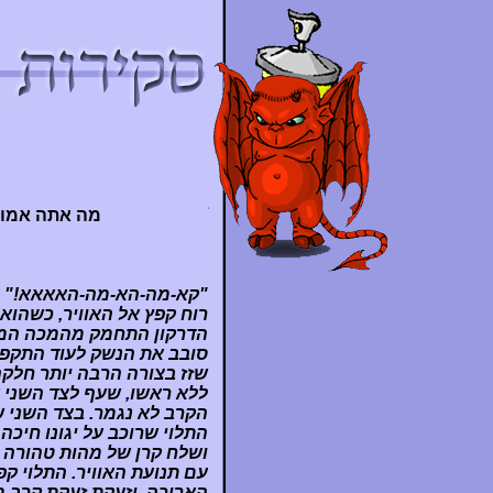
מה אתה אמור
"קא-מה-הא-מה-האאאא!"
רוח קפץ אל האוויר, כשהוא
הדרקון התחמק מהמכה המגו
סובב את הנשק לעוד התקפה
שזז בצורה הרבה יותר חלקה
ללא ראשו, שעף לצד השני 
הקרב לא נגמר. בצד השני 
התלוי שרוכב על יגונו חיכה
ושלח קרן של מהות טהורה ל
עם תנועת האוויר. התלוי קפץ
הארוכה, וזעקת זעקת קרב מ