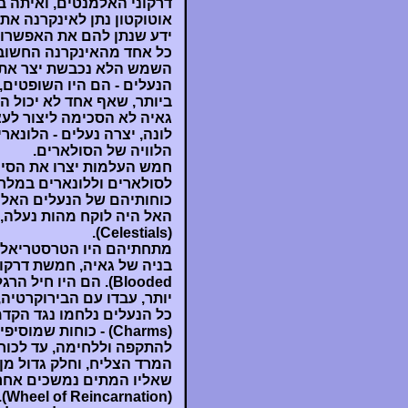
דרקוני האלמנטים, ואיתה בא אוטוקטון (utochton
אוטוקטון נתן לאינקרנה את
ידע שנתן להם את האפשרות 
כל אחד מהאינקרנה החשובים
הנעלים - הם היו השופטים,
ביותר, שאף אחד לא יכול ה
גאיה לא הסכימה ליצור לעצ
הלוויה של הסולארים.
לסולארים וללונארים במלח
כוחותיהם של הנעלים האלו ה
האל היה לוקח מהות נעלה,
(Celestials).
Blooded). הם היו ח
יותר, עבדו עם הבירוקרטיה,
כל הנעלים נלחמו נגד הקדמ
(Charms) - כוחות ש
להתקפה וללחימה, עד לכוחו
המרד הצליח, וחלק גדול מן
שאליו המתים נמשכים אחר
(n