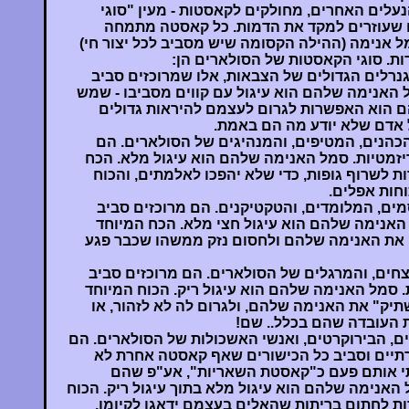
נעלים האחרים, מחולקים לקאסטות - מעין "סוגי
 שעוזרים למקד את הדמות. כל קאסטה מתמחה
ל אנימה (ההילה הקסומה שיש מסביב לכל יצור חי)
ות. סוגי הקאסטות של הסולארים הן:
חמים והגנרלים הגדולים של הצבאות, אלו שמרוכזים סביב
 האנימה שלהם הוא עיגול עם קווים מסביבו - שמש
ם הוא האפשרות לגרום לעצמם להיראות גדולים
ל אדם שלא יודע מה הם באמת.
רום שמיים (Zenith) - הכהנים, המטיפים, והמנהיגים של הסולארים. הם
יזמטיות. סמל האנימה שלהם הוא עיגול מלא. הכח
 לשרוף גופות, כדי שלא יהפכו לאלמתים, והכוח
וחות אפלים.
Twilight) - הקוסמים, המלומדים, והטקטיקנים. הם מרוכזים סביב
 האנימה שלהם הוא עיגול חצי מלא. הכח המיוחד
את האנימה שלהם ולחסום נזק ממשהו שכבר פגע
גנבים, הרוצחים, והמרגלים של הסולארים. הם מרוכזים סביב
 סמל האנימה שלהם הוא עיגול ריק. הכוח המיוחד
ק" את האנימה שלהם, ולגרום לה לא לזהור, או
 העובדה שהם בכלל.. שם!
) - הדיפלומטים, הבירוקרטים, ואנשי האשכולות של הסולארים. הם
רתיים וסביב כל הכישורים שאף קאסטה אחרת לא
 אותם פעם כ"קאסטת השאריות", אע"פ שהם
אנימה שלהם הוא עיגול מלא בתוך עיגול ריק. הכוח
 לחתום בריתות שהאלים בעצמם ידאגו לקיומן,